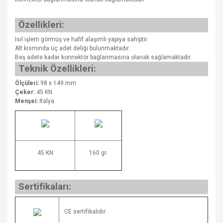
Özellikleri:
Isıl işlem görmüş ve hafif alaşımlı yapıya sahiptir.
Alt kısmında üç adet deliği bulunmaktadır.
Beş adete kadar konnektör bağlanmasına olanak sağlamaktadır.
Teknik Özellikleri:
Ölçüleri:
98 x 149 mm
Çeker:
45 KN
Menşei:
İtalya
45 KN
160 gr.
Sertifikaları:
CE sertifikalıdır.