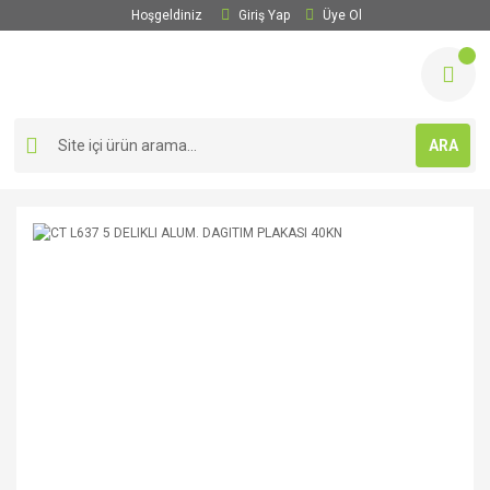
Hoşgeldiniz
Giriş Yap
Üye Ol
ARA