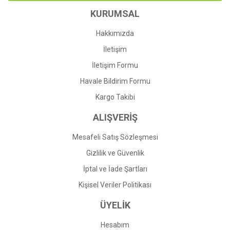
KURUMSAL
Ürün fiyatı diğer sitelerden daha pahalı.
Bu ürüne benzer farklı alternatifler olmalı.
Hakkımızda
İletişim
İletişim Formu
Havale Bildirim Formu
Gönder
Kargo Takibi
ALIŞVERİŞ
Mesafeli Satış Sözleşmesi
Gizlilik ve Güvenlik
İptal ve İade Şartları
Kişisel Veriler Politikası
ÜYELİK
Hesabım