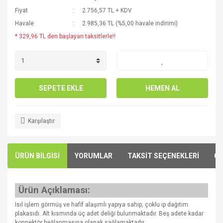
Fiyat
2.756,57 TL + KDV
Havale
2.985,36 TL (%5,00 havale indirimi)
* 329,96 TL den başlayan taksitlerle!!
SEPETE EKLE
HEMEN AL
Karşılaştır
ÜRÜN BİLGİSİ
YORUMLAR
TAKSİT SEÇENEKLERİ
ÖN
Ürün Açıklaması:
Isıl işlem görmüş ve hafif alaşımlı yapıya sahip, çoklu ip dağıtım
plakasıdı. Alt kısmında üç adet deliği bulunmaktadır. Beş adete kadar
konnektör bağlanmasına olanak sağlamaktadır.