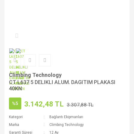
Climbing Technology
CT L637 5 DELIKLI ALUM. DAGITIM PLAKASI
40KN
3.142,48 TL
%5
3.307,88 TL
Kategori
Bağlantı Ekipmanları
Marka
Climbing Technology
Garanti Süresi
12 Ay