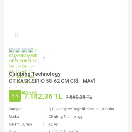
Climbing Technology
CT KASK SIRIO 58-62 CM GRİ - MAVİ
7.182,36 TL
%5
7.560,38 TL
Kategori
İş Güvenliği ve Dağcılık Kaskları
,
Kasklar
Marka
Climbing Technology
Garanti Süresi
12 Ay