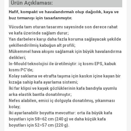
Ürün Açıklaması:
Hafif, kompakt ve havalandırmalı olup dağcılık, kaya ve
buz tırmanışı için tasarlanmıştır.
Vücuda tam oturan tasarımı sayesinde son derece rahat
ve kafa üzerinde sağlam durur;
Yan darbelere karşı daha fazla koruma sağlayacak şekilde
şekillendirilmiş kabuğun alt profili;
Mükemmel hava akışını sağlamak için büyük havalandırma
delikleri;
In-Mould teknolojisi ile üretilmiştir: iç kısmı EPS, kabuk
kısmı PC'de;
Kolay saklama ve etrafta taşıma için kaskın içine kayan bir
kızağa sahip kafa ayarlama sistemi;
İki far klipsi ve kayak gözlüklerinin kafa bandıyla uyumlu
arka elastik bantla donatılmıştır;
Nefes alabilen, emici iç dolguyla donatılmış, yıkanması
kolay;
İki ayarlanabilir boyutta mevcuttur: orta ila büyük kafa
boyutları için 58÷62 cm (240 g) ve daha küçük kafa
boyutları için 52÷57 cm (220 g).