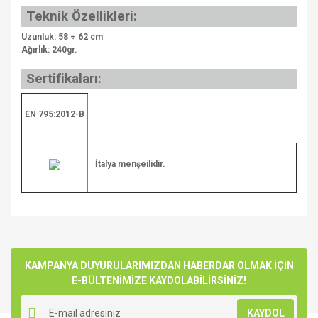
Teknik Özellikleri:
Uzunluk: 58 ÷ 62 cm
Ağırlık: 240gr.
Sertifikaları:
EN 795:2012-B
İtalya menşeilidir.
Bu ürünün fiyat bilgisi, resim, ürün açıklamalarında ve diğer
konularda yetersiz gördüğünüz noktaları öneri formunu
Bu ürüne ilk yorumu siz yapın!
kullanarak tarafımıza iletebilirsiniz.
Görüş ve önerileriniz için teşekkür ederiz.
KAMPANYA DUYURULARIMIZDAN HABERDAR OLMAK İÇİN
E-BÜLTENİMİZE KAYDOLABİLİRSİNİZ!
Yorum Yaz
Ürün resmi kalitesiz, bozuk veya görüntülenemiyor.
KAYDOL