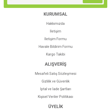
Ürün açıklamasında eksik bilgiler bulunuyor.
Ürün bilgilerinde hatalar bulunuyor.
KURUMSAL
Ürün fiyatı diğer sitelerden daha pahalı.
Bu ürüne benzer farklı alternatifler olmalı.
Hakkımızda
İletişim
İletişim Formu
Havale Bildirim Formu
Gönder
Kargo Takibi
ALIŞVERİŞ
Mesafeli Satış Sözleşmesi
Gizlilik ve Güvenlik
İptal ve İade Şartları
Kişisel Veriler Politikası
ÜYELİK