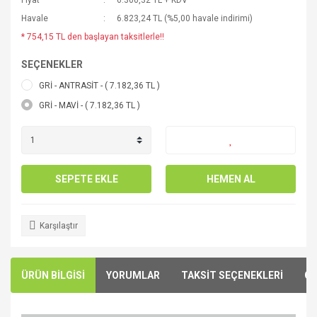
Fiyat
6.300,32 TL + KDV
Havale
6.823,24 TL (%5,00 havale indirimi)
* 754,15 TL den başlayan taksitlerle!!
SEÇENEKLER
GRİ - ANTRASİT - ( 7.182,36 TL )
GRİ - MAVİ - ( 7.182,36 TL )
SEPETE EKLE
HEMEN AL
Karşılaştır
ÜRÜN BİLGİSİ
YORUMLAR
TAKSİT SEÇENEKLERİ
ÖN