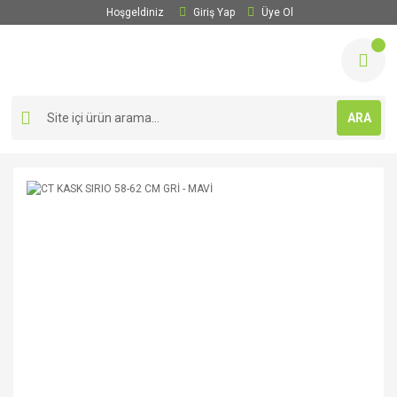
Hoşgeldiniz
Giriş Yap
Üye Ol
ARA