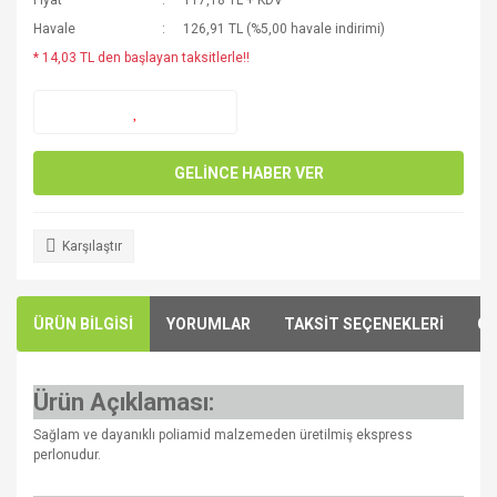
Fiyat
117,18 TL + KDV
Havale
126,91 TL (%5,00 havale indirimi)
* 14,03 TL den başlayan taksitlerle!!
GELİNCE HABER VER
Karşılaştır
ÜRÜN BİLGİSİ
YORUMLAR
TAKSİT SEÇENEKLERİ
ÖN
Ürün Açıklaması:
Sağlam ve dayanıklı poliamid malzemeden üretilmiş ekspress
perlonudur.