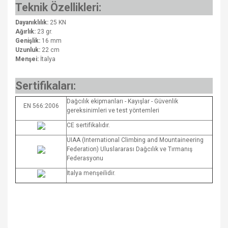
Teknik Özellikleri:
Dayanıklılık:
25 KN
Ağırlık:
23 gr.
Genişlik:
16 mm
Uzunluk:
22 cm
Menşei:
İtalya
Sertifikaları:
Dağcılık ekipmanları - Kayışlar - Güvenlik
EN 566:2006
gereksinimleri ve test yöntemleri
CE sertifikalıdır.
UIAA (International Climbing and Mountaineering
Federation) Uluslararası Dağcılık ve Tırmanış
Federasyonu
İtalya menşeilidir.