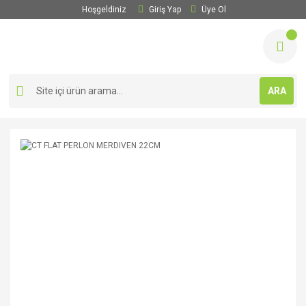
Hoşgeldiniz
Giriş Yap
Üye Ol
ARA