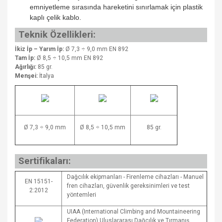
emniyetleme sırasında hareketini sınırlamak için plastik
kaplı çelik kablo.
Teknik Özellikleri:
İkiz İp – Yarım İp:
Ø 7,3 ÷ 9,0 mm EN 892
Tam İp:
Ø 8,5 ÷ 10,5 mm EN 892
Ağırlığı:
85 gr.
Menşei:
İtalya
Ø 7,3 ÷ 9,0 mm
Ø 8,5 ÷ 10,5 mm
85 gr.
Sertifikaları:
Dağcılık ekipmanları - Firenleme cihazları - Manuel
EN 15151-
fren cihazları, güvenlik gereksinimleri ve test
2:2012
yöntemleri
UIAA (International Climbing and Mountaineering
Federation) Uluslararası Dağcılık ve Tırmanış