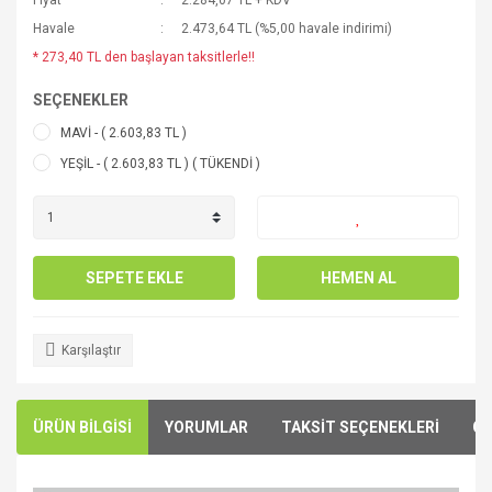
Fiyat
2.284,07 TL + KDV
Havale
2.473,64 TL (%5,00 havale indirimi)
* 273,40 TL den başlayan taksitlerle!!
SEÇENEKLER
MAVİ - ( 2.603,83 TL )
YEŞİL - ( 2.603,83 TL ) ( TÜKENDİ )
SEPETE EKLE
HEMEN AL
Karşılaştır
ÜRÜN BİLGİSİ
YORUMLAR
TAKSİT SEÇENEKLERİ
ÖN