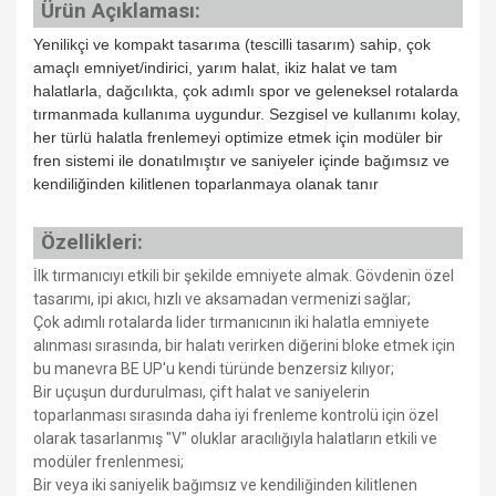
Ürün Açıklaması:
Yenilikçi ve kompakt tasarıma (tescilli tasarım) sahip, çok
amaçlı emniyet/indirici, yarım halat, ikiz halat ve tam
halatlarla, dağcılıkta, çok adımlı spor ve geleneksel rotalarda
tırmanmada kullanıma uygundur. Sezgisel ve kullanımı kolay,
her türlü halatla frenlemeyi optimize etmek için modüler bir
fren sistemi ile donatılmıştır ve saniyeler içinde bağımsız ve
kendiliğinden kilitlenen toparlanmaya olanak tanır
Özellikleri:
İlk tırmanıcıyı etkili bir şekilde emniyete almak. Gövdenin özel
tasarımı, ipi akıcı, hızlı ve aksamadan vermenizi sağlar;
Çok adımlı rotalarda lider tırmanıcının iki halatla emniyete
alınması sırasında, bir halatı verirken diğerini bloke etmek için
bu manevra BE UP'u kendi türünde benzersiz kılıyor;
Bir uçuşun durdurulması, çift halat ve saniyelerin
toparlanması sırasında daha iyi frenleme kontrolü için özel
olarak tasarlanmış "V" oluklar aracılığıyla halatların etkili ve
modüler frenlenmesi;
Bir veya iki saniyelik bağımsız ve kendiliğinden kilitlenen