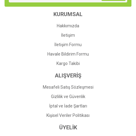
Ürün bilgilerinde hatalar bulunuyor.
KURUMSAL
Ürün fiyatı diğer sitelerden daha pahalı.
Bu ürüne benzer farklı alternatifler olmalı.
Hakkımızda
İletişim
İletişim Formu
Havale Bildirim Formu
Gönder
Kargo Takibi
ALIŞVERİŞ
Mesafeli Satış Sözleşmesi
Gizlilik ve Güvenlik
İptal ve İade Şartları
Kişisel Veriler Politikası
ÜYELİK