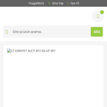
Hoşgeldiniz
Giriş Yap
Üye Ol
ARA