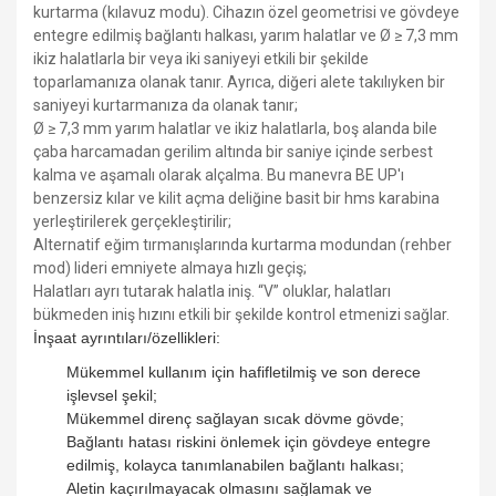
kurtarma (kılavuz modu). Cihazın özel geometrisi ve gövdeye
entegre edilmiş bağlantı halkası, yarım halatlar ve Ø ≥ 7,3 mm
ikiz halatlarla bir veya iki saniyeyi etkili bir şekilde
toparlamanıza olanak tanır. Ayrıca, diğeri alete takılıyken bir
saniyeyi kurtarmanıza da olanak tanır;
Ø ≥ 7,3 mm yarım halatlar ve ikiz halatlarla, boş alanda bile
çaba harcamadan gerilim altında bir saniye içinde serbest
kalma ve aşamalı olarak alçalma. Bu manevra BE UP'ı
benzersiz kılar ve kilit açma deliğine basit bir hms karabina
yerleştirilerek gerçekleştirilir;
Alternatif eğim tırmanışlarında kurtarma modundan (rehber
mod) lideri emniyete almaya hızlı geçiş;
Halatları ayrı tutarak halatla iniş. “V” oluklar, halatları
bükmeden iniş hızını etkili bir şekilde kontrol etmenizi sağlar.
İnşaat ayrıntıları/özellikleri:
Mükemmel kullanım için hafifletilmiş ve son derece
işlevsel şekil;
Mükemmel direnç sağlayan sıcak dövme gövde;
Bağlantı hatası riskini önlemek için gövdeye entegre
edilmiş, kolayca tanımlanabilen bağlantı halkası;
Aletin kaçırılmayacak olmasını sağlamak ve