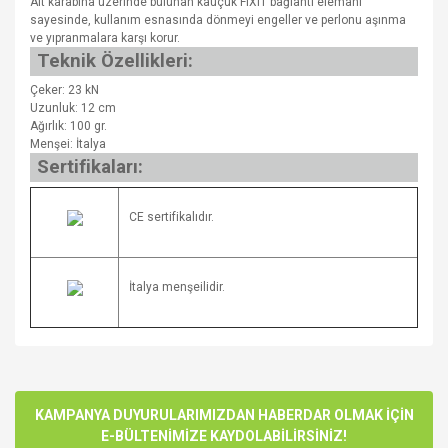
Alt karabina üzerinde bulunan kauçuk FIXIT bağlantı elemanı
sayesinde, kullanım esnasında dönmeyi engeller ve perlonu aşınma
ve yıpranmalara karşı korur.
Teknik Özellikleri:
Çeker: 23 kN
Uzunluk: 12 cm
Ağırlık: 100 gr.
Menşei: İtalya
Sertifikaları:
CE sertifikalıdır.
İtalya menşeilidir.
Bu ürünün fiyat bilgisi, resim, ürün açıklamalarında ve diğer
konularda yetersiz gördüğünüz noktaları öneri formunu
Bu ürüne ilk yorumu siz yapın!
kullanarak tarafımıza iletebilirsiniz.
Görüş ve önerileriniz için teşekkür ederiz.
KAMPANYA DUYURULARIMIZDAN HABERDAR OLMAK İÇİN
E-BÜLTENİMİZE KAYDOLABİLİRSİNİZ!
Yorum Yaz