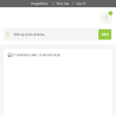
Hoşgeldiniz
Giriş Yap
Üye Ol
ARA