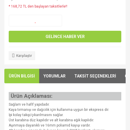
* 168,72 TL den başlayan taksitlerle!!
GELİNCE HABER VER
Karşılaştır
ÜRÜN BİLGİSİ
YORUMLAR
TAKSİT SEÇENEKLERİ
ÖN
Ürün Açıklaması:
Sağlam ve hafif yapıdadır.
Kaya tırmanışı ve dağcılık için kullanıma uygun bir ekspress dir.
İpi kolay takıp/çıkarılmasını sağlar.
Üst karabina düz kapılıdır ve alt karabina eğik kapılıdır.
Aşınmaya dayanıklı ve 16mm poliamid kayışı vardır.