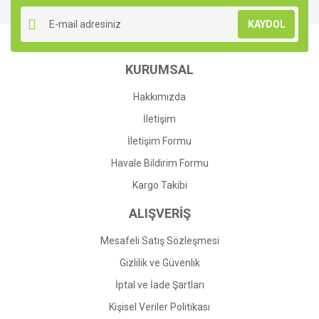
Ürün resmi kalitesiz, bozuk veya görüntülenemiyor.
KAYDOL
Ürün açıklamasında eksik bilgiler bulunuyor.
Ürün bilgilerinde hatalar bulunuyor.
KURUMSAL
Ürün fiyatı diğer sitelerden daha pahalı.
Bu ürüne benzer farklı alternatifler olmalı.
Hakkımızda
İletişim
İletişim Formu
Havale Bildirim Formu
Gönder
Kargo Takibi
ALIŞVERİŞ
Mesafeli Satış Sözleşmesi
Gizlilik ve Güvenlik
İptal ve İade Şartları
Kişisel Veriler Politikası