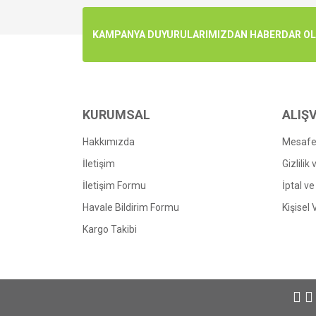
Ürün resmi kalitesiz, bozuk veya görüntülenemiyo
KAMPANYA DUYURULARIMIZDAN HABERDAR OLMA
Ürün açıklamasında eksik bilgiler bulunuyor.
Ürün bilgilerinde hatalar bulunuyor.
Ürün fiyatı diğer sitelerden daha pahalı.
Bu ürüne benzer farklı alternatifler olmalı.
KURUMSAL
ALIŞV
Hakkımızda
Mesafel
İletişim
Gizlilik
İletişim Formu
İptal ve
Havale Bildirim Formu
Kişisel 
Kargo Takibi