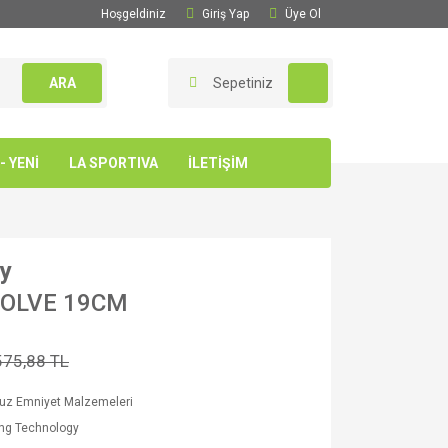
Hoşgeldiniz
Giriş Yap
Üye Ol
ARA
Sepetiniz
 YENİ
LA SPORTIVA
İLETİŞİM
gy
VOLVE 19CM
575,88 TL
Buz Emniyet Malzemeleri
ing Technology