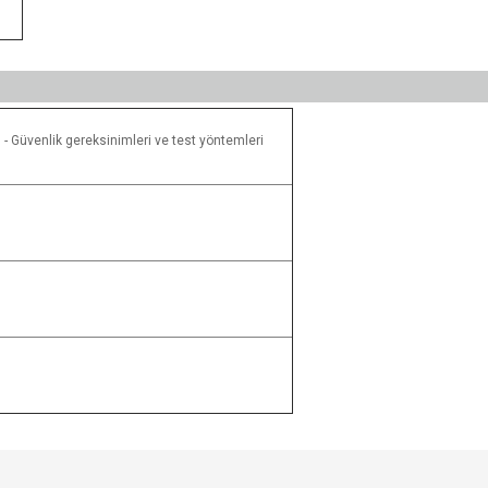
ı - Güvenlik gereksinimleri ve test yöntemleri
e diğer konularda yetersiz gördüğünüz noktaları öneri formunu kullanarak tarafımı