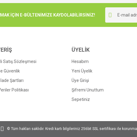
Bu ürüne ilk yorumu siz yapın!
r.
K İÇİN E-BÜLTENİMİZE KAYDOLABİLİRSİNİZ!
Yorum Yaz
ERİŞ
ÜYELİK
i Satış Sözleşmesi
Hesabım
 ve Güvenlik
Yeni Üyelik
 İade Şartları
Üye Girişi
Gönder
Veriler Politikası
Şifremi Unuttum
Sepetiniz
© Tüm hakları saklıdır. Kredi kartı bilgileriniz 256bit SSL sertifikası ile korunma