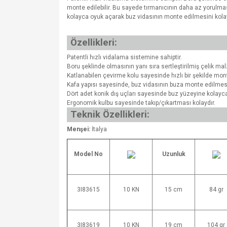
monte edilebilir. Bu sayede tırmanıcının daha az yorulmas
kolayca oyuk açarak buz vidasının monte edilmesini kolayl
Özellikleri:
Patentli hızlı vidalama sistemine sahiptir.
Boru şeklinde olmasının yanı sıra sertleştirilmiş çelik ma
Katlanabilen çevirme kolu sayesinde hızlı bir şekilde mont
Kafa yapısı sayesinde, buz vidasının buza monte edilmesin
Dört adet konik dış uçları sayesinde buz yüzeyine kolayca
Ergonomik kulbu sayesinde takıp/çıkartması kolaydır.
Teknik Özellikleri:
Menşei:
İtalya
Model No
Uzunluk
3I83615
10 KN
15 cm
84 gr
3I83619
10 KN
19 cm
104 gr