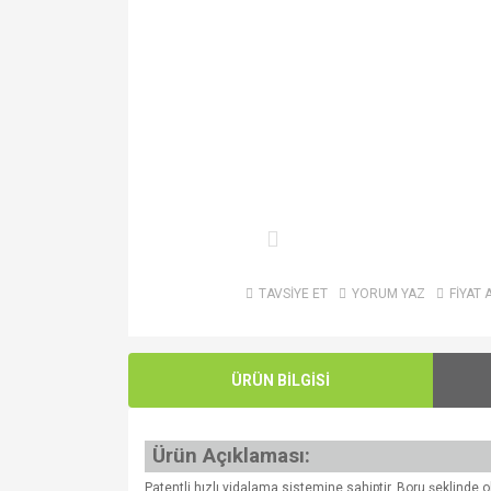
TAVSİYE ET
YORUM YAZ
FİYAT 
ÜRÜN BİLGİSİ
Ürün Açıklaması:
Patentli hızlı vidalama sistemine sahiptir. Boru şeklinde o