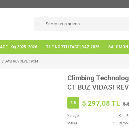
CE | Kış 2025-2026
THE NORTH FACE | YAZ 2025
SALOMON -
 VIDASI REVOLVE 19CM
Climbing Technolo
CT BUZ VIDASI RE
5.297,08 TL
%5
5.
Kategori
Kar - 
Marka
Climb