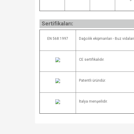
Sertifikaları:
EN 568:1997
Dağcılık ekipmanları - Buz vidalar
CE sertifikalıdır.
Patentli üründür.
İtalya menşeilidir.
Bu ürünün fiyat bilgisi, resim, ürün açıklamalarında v
Görüş ve önerileriniz için teşekkür ederiz.