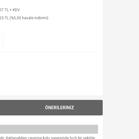
57 TL + KDV
23 TL (%5,00 havale indirimi)
ÖNERİLERİNİZ
dir. Katlanabilen çevirme kolu sayesinde hızlı bir şekilde