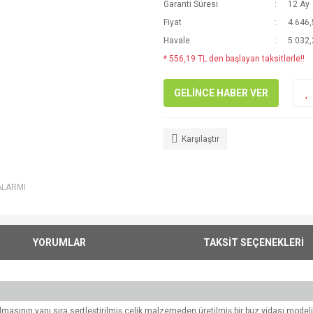
Garanti Süresi
12 Ay
Fiyat
4.646,
Havale
5.032,
* 556,19 TL den başlayan taksitlerle!!
GELİNCE HABER VER
Karşılaştır
ALARMI
YORUMLAR
TAKSİT SEÇENEKLERİ
lmasının yanı sıra sertleştirilmiş çelik malzemeden üretilmiş bir buz vidası modeli