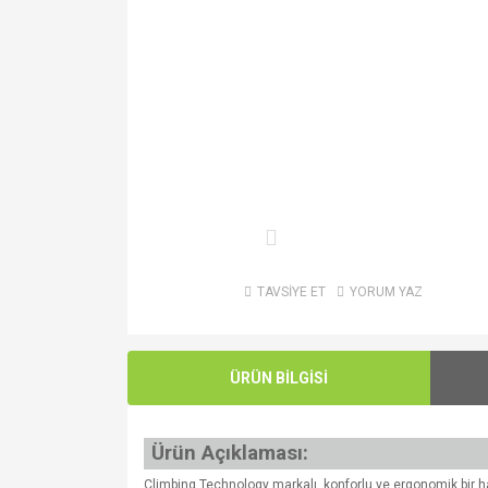
TAVSİYE ET
YORUM YAZ
ÜRÜN BİLGİSİ
Ürün Açıklaması:
Climbing Technology markalı, konforlu ve ergonomik bir h