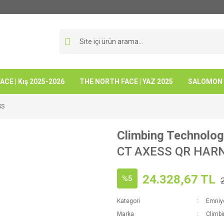
CE | Kış 2025-2026
THE NORTH FACE | YAZ 2025
SALOMON -
SS
Climbing Technolo
CT AXESS QR HAR
24.328,67 TL
%5
Kategori
Emniy
Marka
Climb