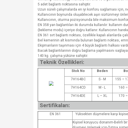
5 adet bağlantı noktasına sahiptir.
Uzun süreli çalışmalarda en iyi konforu sağlaması için, n
Kullanıcının boynunda oluşabilecek aşırı sürtünmeyi önlem
Kullanıcının, oturma pozisyonunda bile maksimum konforu s
EN 358 yan bağlantıları iki durumda kullanılır: kullanı
(bekleme modu) içeriye doğru katlanır. Kullanıcının harek
EN 361 sırt bağlantı noktası, özellikle kapalı alanlarda ç
Bel kemerinin alt kısmında bulunan bağlantı noktası, emn
Ekipmanların taşınması için 4 büyük bağlantı halkası vardı
Bacak bağlantılarının doğru bağlama yapılmasını sağlayan, 
140 kg. çalışma yüküne sahiptir.
Teknik Özellikleri:
Stok No
Beden
Bo
7H164BC
S - M
155 ÷ 1
7H164CD
M - L
160 ÷
7H164DE
L – XL
170 ÷
Sertifikaları:
EN 361
Yüksekten düşmelere karşı kişis
Kişisel koruyucu donanım-Belirli bi
düşmeyi önlemek için-Tutma sistem