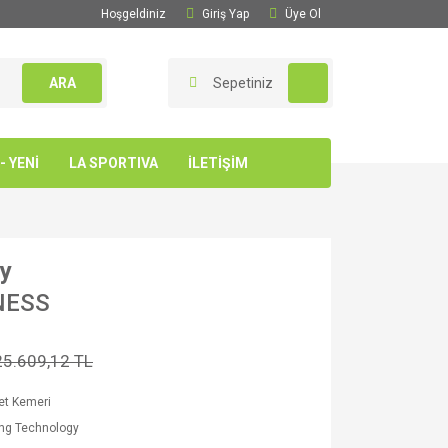
Hoşgeldiniz
Giriş Yap
Üye Ol
ARA
Sepetiniz
 YENİ
LA SPORTIVA
İLETİŞİM
gy
NESS
25.609,12 TL
et Kemeri
ing Technology