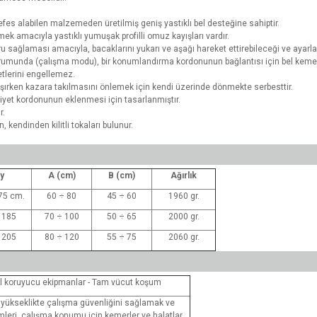
efes alabilen malzemeden üretilmiş geniş yastıklı bel desteğine sahiptir.
ek amacıyla yastıklı yumuşak profilli omuz kayışları vardır.
ağlaması amacıyla, bacaklarını yukarı ve aşağı hareket ettirebileceği ve ayarlana
m durumunda (çalışma modu), bir konumlandırma kordonunun bağlantısı için bel kem
etlerini engellemez.
alışırken kazara takılmasını önlemek için kendi üzerinde dönmekte serbesttir.
iyet kordonunun eklenmesi için tasarlanmıştır.
r.
kendinden kilitli tokaları bulunur.
y
A (cm)
B (cm)
Ağırlık
75 cm.
60 ÷ 80
45 ÷ 60
1960 gr.
 185
70 ÷ 100
50 ÷ 65
2000 gr.
 205
80 ÷ 120
55 ÷ 75
2060 gr.
el koruyucu ekipmanlar - Tam vücut koşum
r yükseklikte çalışma güvenliğini sağlamak ve
leri, çalışma konumu için kemerler ve halatlar