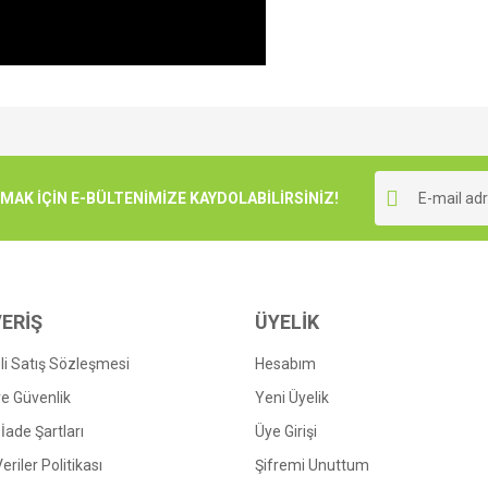
e diğer konularda yetersiz gördüğünüz noktaları öneri formunu kullanarak tarafımı
Bu ürüne ilk yorumu siz yapın!
r.
K İÇİN E-BÜLTENİMİZE KAYDOLABİLİRSİNİZ!
Yorum Yaz
ERİŞ
ÜYELİK
i Satış Sözleşmesi
Hesabım
 ve Güvenlik
Yeni Üyelik
 İade Şartları
Üye Girişi
Gönder
Veriler Politikası
Şifremi Unuttum