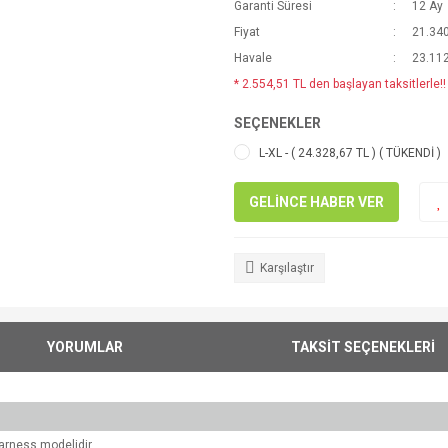
Garanti Süresi
12 Ay
Fiyat
21.340
Havale
23.112
* 2.554,51 TL den başlayan taksitlerle!!
SEÇENEKLER
L-XL - ( 24.328,67 TL ) ( TÜKENDİ )
GELİNCE HABER VER
Karşılaştır
YORUMLAR
TAKSİT SEÇENEKLERİ
arness modelidir.