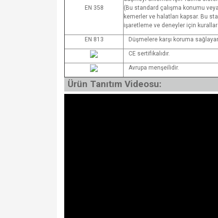
EN 358
(Bu standard çalışma konumu veya
kemerler ve halatları kapsar. Bu st
işaretleme ve deneyler için kurallar
EN 813
Düşmelere karşı koruma sağlayan
CE sertifikalıdır.
Avrupa menşeilidir.
Ürün Tanıtım Videosu: