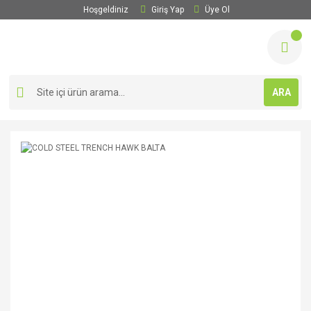
Hoşgeldiniz
Giriş Yap
Üye Ol
ARA