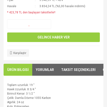
Fiyat
3.540,39 TL + KDV
Havale
3.834,24 TL (%5,00 havale indirimi)
* 423,78 TL den başlayan taksitlerle!!
GELİNCE HABER VER
Karşılaştır
ÜRÜN BİLGİSİ
YORUMLAR
TAKSİT SEÇENEKLERİ
ÖN
Toplam uzunluk
:
19
"
Hawk
Uzunluk:
8
3/4
"
Birincil
Kenar
:
3
1/2
"
Çelik
: Damla
Dövme
1055
Karbon
Ağırlık
:
24
oz
Kulp:
Polipropilen