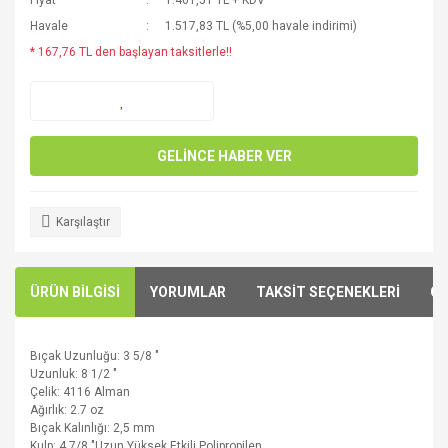
Fiyat
1.401,51 TL + KDV
Havale
1.517,83 TL (%5,00 havale indirimi)
* 167,76 TL den başlayan taksitlerle!!
GELİNCE HABER VER
Karşılaştır
ÜRÜN BİLGİSİ
YORUMLAR
TAKSİT SEÇENEKLERİ
ÖN
Bıçak Uzunluğu:
3
5/8 "
Uzunluk
:
8
1/2
"
Çelik
:
4116 Alman
Ağırlık
:
2.7
oz
Bıçak
Kalınlığı
:
2,5 mm
Kulp:
4
7/8 "
Uzun Yüksek
Etkili
Polipropilen