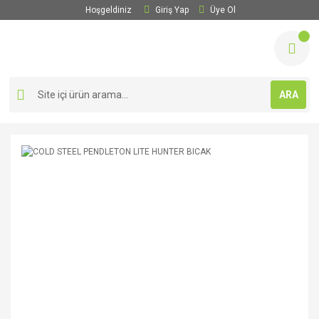
Hoşgeldiniz
Giriş Yap
Üye Ol
ARA