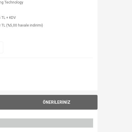
ing Technology
 TL + KDV
 TL (%5,00 havale indirimi)
ÖNERİLERİNİZ