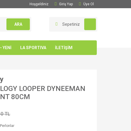
Hoşgeldiniz
Giriş Yap
Üye Ol
ARA
Sepetiniz
 YENİ
LA SPORTIVA
İLETİŞİM
gy
OLOGY LOOPER DYNEEMAN
ANT 80CM
50 TL
 Perlonlar