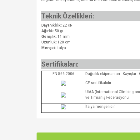
Teknik Özellikleri:
Dayanıklılık:
22 KN
Ağırlık:
50 gr.
Genişlik:
11 mm
Uzunluk:
120 cm
Menşei:
İtalya
Sertifikaları:
EN 566:2006
Dağcılık ekipmanları - Kayışlar 
CE sertifikalıdır.
UIAA (International Climbing an
ve Tırmanış Federasyonu
İtalya menşeilidir.
Bu ürünün fiyat bilgisi, resim, ürün açıklamalarında v
Görüş ve önerileriniz için teşekkür ederiz.