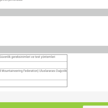
- Güvenlik gereksinimleri ve test yöntemleri
d Mountaineering Federation) Uluslararası Dağcılık
e diğer konularda yetersiz gördüğünüz noktaları öneri formunu kullanarak tarafımı
Bu ürüne ilk yorumu siz yapın!