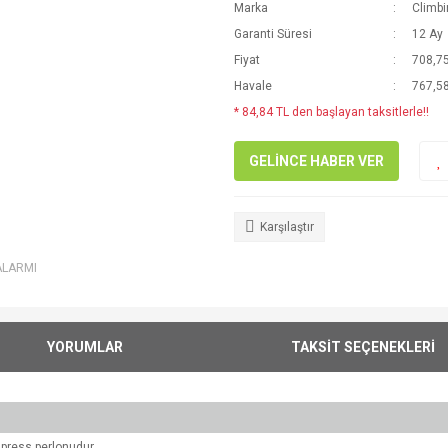
Marka
Climb
Garanti Süresi
12 Ay
Fiyat
708,75
Havale
767,58
* 84,84 TL den başlayan taksitlerle!!
GELİNCE HABER VER
Karşılaştır
ALARMI
YORUMLAR
TAKSİT SEÇENEKLERİ
press perlonudur.