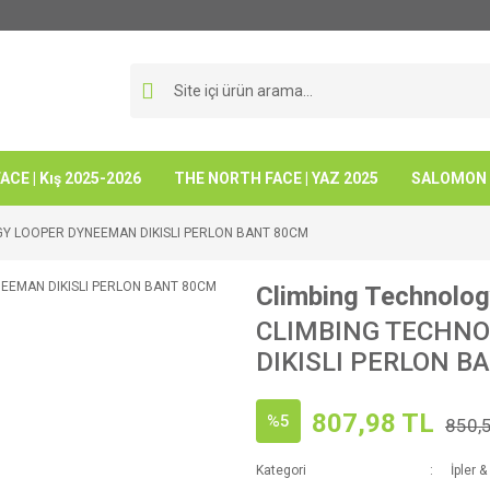
CE | Kış 2025-2026
THE NORTH FACE | YAZ 2025
SALOMON -
Y LOOPER DYNEEMAN DIKISLI PERLON BANT 80CM
Climbing Technolo
CLIMBING TECHN
DIKISLI PERLON B
807,98 TL
%5
850,
Kategori
İpler &