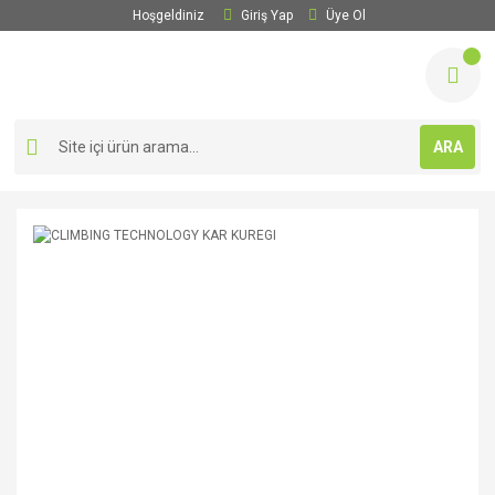
Hoşgeldiniz
Giriş Yap
Üye Ol
ARA