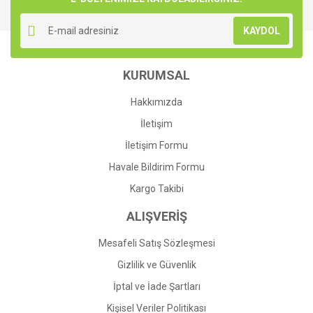
Yorum Yaz
Ürün resmi kalitesiz, bozuk veya görüntülenemiyor.
KAYDOL
Ürün açıklamasında eksik bilgiler bulunuyor.
Ürün bilgilerinde hatalar bulunuyor.
KURUMSAL
Ürün fiyatı diğer sitelerden daha pahalı.
Bu ürüne benzer farklı alternatifler olmalı.
Hakkımızda
İletişim
İletişim Formu
Havale Bildirim Formu
Gönder
Kargo Takibi
ALIŞVERİŞ
Mesafeli Satış Sözleşmesi
Gizlilik ve Güvenlik
İptal ve İade Şartları
Kişisel Veriler Politikası