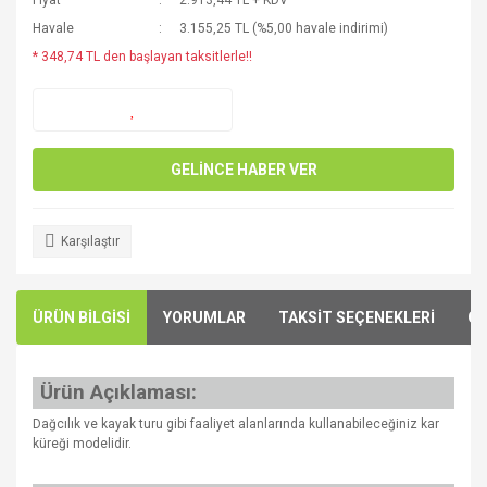
Fiyat
2.913,44 TL + KDV
Havale
3.155,25 TL (%5,00 havale indirimi)
* 348,74 TL den başlayan taksitlerle!!
GELİNCE HABER VER
Karşılaştır
ÜRÜN BİLGİSİ
YORUMLAR
TAKSİT SEÇENEKLERİ
ÖN
Ürün Açıklaması:
Dağcılık ve kayak turu gibi faaliyet alanlarında kullanabileceğiniz kar
küreği modelidir.