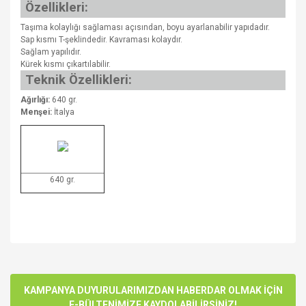
Özellikleri:
Taşıma kolaylığı sağlaması açısından, boyu ayarlanabilir yapıdadır.
Sap kısmı T-şeklindedir. Kavraması kolaydır.
Sağlam yapılıdır.
Kürek kısmı çıkartılabilir.
Teknik Özellikleri:
Ağırlığı:
640 gr.
Menşei:
İtalya
640 gr.
Bu ürünün fiyat bilgisi, resim, ürün açıklamalarında ve diğer
konularda yetersiz gördüğünüz noktaları öneri formunu
Bu ürüne ilk yorumu siz yapın!
kullanarak tarafımıza iletebilirsiniz.
Görüş ve önerileriniz için teşekkür ederiz.
KAMPANYA DUYURULARIMIZDAN HABERDAR OLMAK İÇİN
E-BÜLTENİMİZE KAYDOLABİLİRSİNİZ!