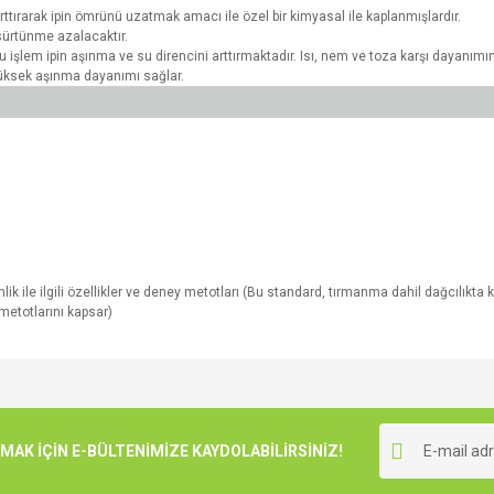
tırarak ipin ömrünü uzatmak amacı ile özel bir kimyasal ile kaplanmışlardır.
n sürtünme azalacaktır.
u işlem ipin aşınma ve su direncini arttırmaktadır. Isı, nem ve toza karşı dayanımını 
yüksek aşınma dayanımı sağlar.
nlik ile ilgili özellikler ve deney metotları (Bu standard, tırmanma dahil dağcılıkt
y metotlarını kapsar)
e diğer konularda yetersiz gördüğünüz noktaları öneri formunu kullanarak tarafımı
Bu ürüne ilk yorumu siz yapın!
r.
K İÇİN E-BÜLTENİMİZE KAYDOLABİLİRSİNİZ!
Yorum Yaz