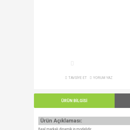
TAVSİYE ET
YORUM YAZ
ÜRÜN BİLGİSİ
Ürün Açıklaması:
Beal markalı dinamik ip modelidir.