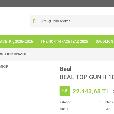
CE | Kış 2025-2026
THE NORTH FACE | YAZ 2025
SALOMON -
MM X 80M DINAMIK IP
Beal
BEAL TOP GUN II 
22.443,68 TL
%5
Kategori
İpler &
Marka
Beal