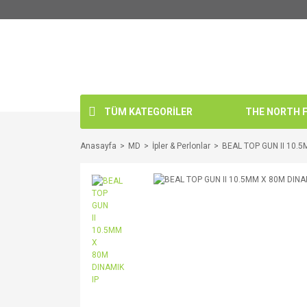
TÜM KATEGORİLER
THE NORTH FA
Anasayfa
MD
İpler & Perlonlar
BEAL TOP GUN II 10.5