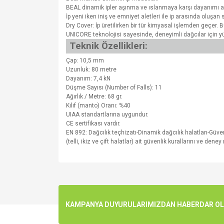
BEAL dinamik ipler aşınma ve ıslanmaya karşı dayanımı art
İp yeni iken iniş ve emniyet aletleri ile ip arasında oluşa
Dry Cover: İp üretilirken bir tür kimyasal işlemden geçer. B
UNICORE teknolojisi sayesinde, deneyimli dağcılar için 
Teknik Özellikleri:
Çap: 10,5 mm
Uzunluk: 80 metre
Dayanım: 7,4 kN
Düşme Sayısı (Number of Falls): 11
Ağırlık / Metre: 68 gr.
Kılıf (manto) Oranı: %40
UIAA standartlarına uygundur.
CE sertifikası vardır.
EN 892: Dağcılık teçhizatı-Dinamik dağcılık halatları-Güve
(telli, ikiz ve çift halatlar) ait güvenlik kurallarını ve dene
Bu ürünün fiyat bilgisi, resim, ürün açıklamalarında v
Görüş ve önerileriniz için teşekkür ederiz.
Ürün resmi kalitesiz, bozuk veya görüntülenemiyo
KAMPANYA DUYURULARIMIZDAN HABERDAR OLMA
Ürün açıklamasında eksik bilgiler bulunuyor.