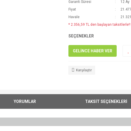
Garanti Süresi
12 Ay
Fiyat
21.477
Havale
21.321
* 2.356,59 TL den başlayan taksitlerle!!
SEÇENEKLER
GELİNCE HABER VER
Karşılaştır
YORUMLAR
TAKSİT SEÇENEKLERİ