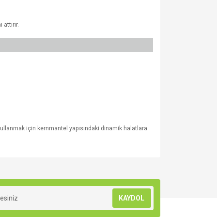
attırır.
a kullanmak için kernmantel yapısındaki dinamik halatlara
za iletebilirsiniz.
KAYDOL