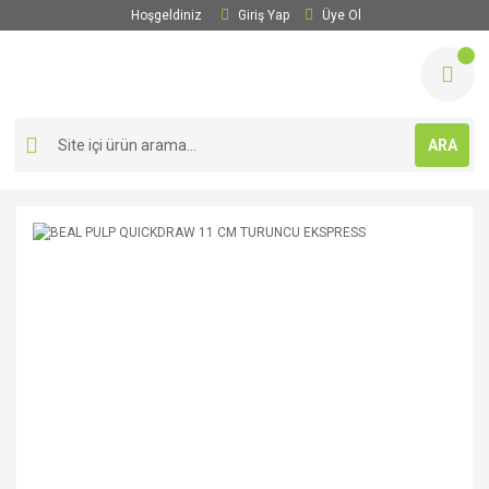
Hoşgeldiniz
Giriş Yap
Üye Ol
ARA