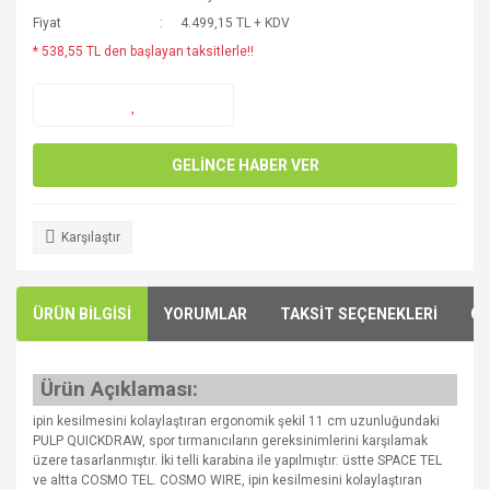
Fiyat
4.499,15 TL + KDV
* 538,55 TL den başlayan taksitlerle!!
GELİNCE HABER VER
Karşılaştır
ÜRÜN BİLGİSİ
YORUMLAR
TAKSİT SEÇENEKLERİ
ÖN
Ürün Açıklaması:
ipin kesilmesini kolaylaştıran ergonomik şekil 11 cm uzunluğundaki
PULP QUICKDRAW, spor tırmanıcıların gereksinimlerini karşılamak
üzere tasarlanmıştır. İki telli karabina ile yapılmıştır: üstte SPACE TEL
ve altta COSMO TEL. COSMO WIRE, ipin kesilmesini kolaylaştıran