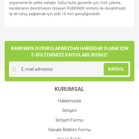
ergonomik bir şekle sahiptir. Daha fazla güvenlik için, hızlı çekme,
karabinanın devrilmesini önleyen RUBBINER sistemi ile donatılmıştır.
İyi bir tutuş sağlamak için askı 16 mm genişliğindedir.
Bu ürünün fiyat bilgisi, resim, ürün açıklamalarında ve diğer
konularda yetersiz gördüğünüz noktaları öneri formunu
Bu ürüne ilk yorumu siz yapın!
kullanarak tarafımıza iletebilirsiniz.
Görüş ve önerileriniz için teşekkür ederiz.
KAMPANYA DUYURULARIMIZDAN HABERDAR OLMAK İÇİN
E-BÜLTENİMİZE KAYDOLABİLİRSİNİZ!
Yorum Yaz
Ürün resmi kalitesiz, bozuk veya görüntülenemiyor.
KAYDOL
Ürün açıklamasında eksik bilgiler bulunuyor.
Ürün bilgilerinde hatalar bulunuyor.
KURUMSAL
Ürün fiyatı diğer sitelerden daha pahalı.
Bu ürüne benzer farklı alternatifler olmalı.
Hakkımızda
İletişim
İletişim Formu
Havale Bildirim Formu
Gönder