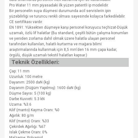
Pro Water 11 mm piyasadaki ilk yüzen patentli ip modelidir.
Bir personelin suya düşmesi durumunda acil servislerin ipin
yüzebilirliği ve turuncu renkli olması sayesinde kolayca farkedilebilir.
CE sertifikası vardır.
EN 1891: Yüksekten düşmeye karşı personel koruyucu teçhizat-Düşük
uzamalı, özlü lif halatlar (Bu standard, çeşitli bütün çalışma konumları
ve yeniden zorlama dahil olmak üzere halatla ulaşan personel
tarafından kullanılan, halatlı kurtarma ve mağara bilimi
araştırmalarında kullanmak için 8,5 mm'den 16 mm çapa kadar,
örgülü, düşük uzamalı tekstil halatları kapsar.)
Teknik Özellikleri:
Çap: 11 mm
Uzunluk: 100 metre
Dayanım: 2500 daN (kg)
Dayanım (Düğüm Yapılmış): 1600 daN (kg)
Düşme Sayısı: 5 (100 kg)
Darbe Kuvveti: 5.3 kN
Uzama: %3.6
Kılıf (manto) Kayma Oranı: %0
Ağırlık: 80 g/m
Kılıf (manto) Oranı: %33
Çekirdek Ağırlığı: %67
Islak Çekme Oranı: 0%
Malzeme: Polyamid