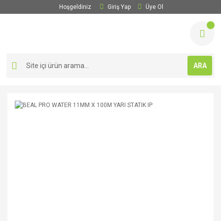
Hoşgeldiniz
Giriş Yap
Üye Ol
ARA