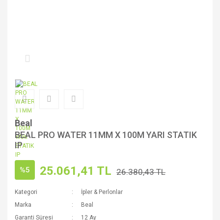
Beal
BEAL PRO WATER 11MM X 100M YARI STATIK
IP
25.061,41 TL
%5
26.380,43 TL
Kategori
İpler & Perlonlar
Marka
Beal
Garanti Süresi
12 Ay