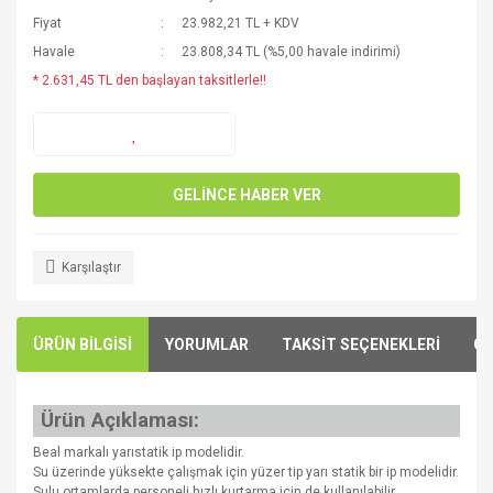
Fiyat
23.982,21 TL + KDV
Havale
23.808,34 TL (%5,00 havale indirimi)
* 2.631,45 TL den başlayan taksitlerle!!
GELİNCE HABER VER
Karşılaştır
ÜRÜN BİLGİSİ
YORUMLAR
TAKSİT SEÇENEKLERİ
ÖN
Ürün Açıklaması:
Beal markalı yarıstatik ip modelidir.
Su üzerinde yüksekte çalışmak için yüzer tip yarı statik bir ip modelidir.
Sulu ortamlarda personeli hızlı kurtarma için de kullanılabilir.