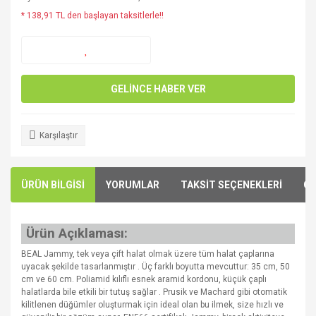
* 138,91 TL den başlayan taksitlerle!!
GELİNCE HABER VER
Karşılaştır
ÜRÜN BİLGİSİ
YORUMLAR
TAKSİT SEÇENEKLERİ
ÖN
Ürün Açıklaması:
BEAL Jammy, tek veya çift halat olmak üzere tüm halat çaplarına
uyacak şekilde tasarlanmıştır . Üç farklı boyutta mevcuttur: 35 cm, 50
cm ve 60 cm. Poliamid kılıflı esnek aramid kordonu, küçük çaplı
halatlarda bile etkili bir tutuş sağlar . Prusik ve Machard gibi otomatik
kilitlenen düğümler oluşturmak için ideal olan bu ilmek, size hızlı ve