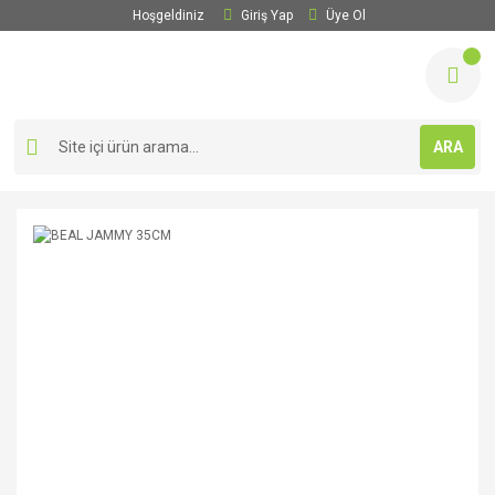
Hoşgeldiniz
Giriş Yap
Üye Ol
ARA