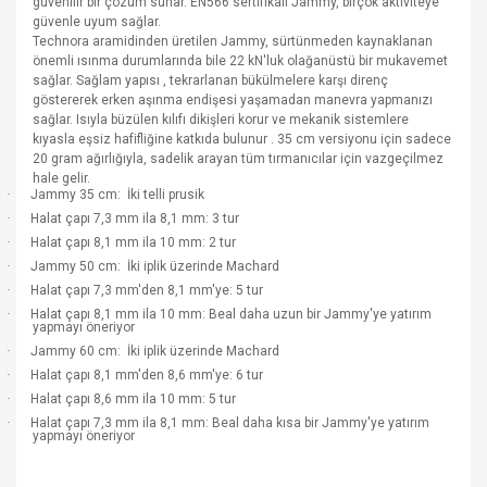
güvenilir bir çözüm sunar. EN566 sertifikalı Jammy, birçok aktiviteye
güvenle uyum sağlar.
Technora aramidinden üretilen Jammy, sürtünmeden kaynaklanan
önemli ısınma durumlarında bile 22 kN'luk olağanüstü bir mukavemet
sağlar. Sağlam yapısı , tekrarlanan bükülmelere karşı direnç
göstererek erken aşınma endişesi yaşamadan manevra yapmanızı
sağlar. Isıyla büzülen kılıfı dikişleri korur ve mekanik sistemlere
kıyasla eşsiz hafifliğine katkıda bulunur . 35 cm versiyonu için sadece
20 gram ağırlığıyla, sadelik arayan tüm tırmanıcılar için vazgeçilmez
hale gelir.
·
Jammy 35 cm: İki telli prusik
·
Halat çapı 7,3 mm ila 8,1 mm: 3 tur
·
Halat çapı 8,1 mm ila 10 mm: 2 tur
·
Jammy 50 cm: İki iplik üzerinde Machard
·
Halat çapı 7,3 mm'den 8,1 mm'ye: 5 tur
·
Halat çapı 8,1 mm ila 10 mm: Beal daha uzun bir Jammy'ye yatırım
yapmayı öneriyor
·
Jammy 60 cm: İki iplik üzerinde Machard
·
Halat çapı 8,1 mm'den 8,6 mm'ye: 6 tur
·
Halat çapı 8,6 mm ila 10 mm: 5 tur
·
Halat çapı 7,3 mm ila 8,1 mm: Beal daha kısa bir Jammy'ye yatırım
yapmayı öneriyor