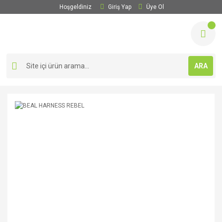
Hoşgeldiniz
Giriş Yap
Üye Ol
ARA