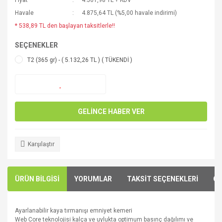
Fiyat
4.501,98 TL + KDV
Havale
4.875,64 TL (%5,00 havale indirimi)
* 538,89 TL den başlayan taksitlerle!!
SEÇENEKLER
T2 (365 gr) - ( 5.132,26 TL ) ( TÜKENDİ )
GELİNCE HABER VER
Karşılaştır
ÜRÜN BİLGİSİ
YORUMLAR
TAKSİT SEÇENEKLERİ
ÖN
Ayarlanabilir kaya tırmanışı emniyet kemeri
Web Core teknolojisi kalça ve uylukta optimum basınç dağılımı ve