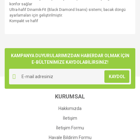
konfor sağlar
Ultra-hafif Dinamik-Fit (Black Diamond lisans) sistemi, bacak döngü
ayarlamaları için geliştirilmiştir.
Kompakt ve hafif
Bu ürünün fiyat bilgisi, resim, ürün açıklamalarında ve diğer
konularda yetersiz gördüğünüz noktaları öneri formunu
Bu ürüne ilk yorumu siz yapın!
kullanarak tarafımıza iletebilirsiniz.
Görüş ve önerileriniz için teşekkür ederiz.
KAMPANYA DUYURULARIMIZDAN HABERDAR OLMAK İÇİN
E-BÜLTENİMİZE KAYDOLABİLİRSİNİZ!
Yorum Yaz
Ürün resmi kalitesiz, bozuk veya görüntülenemiyor.
KAYDOL
Ürün açıklamasında eksik bilgiler bulunuyor.
Ürün bilgilerinde hatalar bulunuyor.
KURUMSAL
Ürün fiyatı diğer sitelerden daha pahalı.
Bu ürüne benzer farklı alternatifler olmalı.
Hakkımızda
İletişim
İletişim Formu
Havale Bildirim Formu