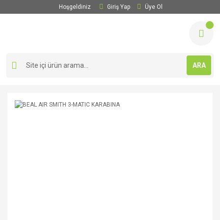
Hoşgeldiniz
Giriş Yap
Üye Ol
ARA