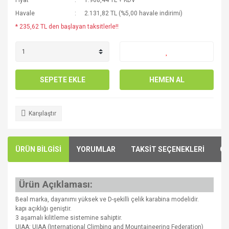
Fiyat
1.968,44 TL + KDV
Havale
2.131,82 TL (%5,00 havale indirimi)
* 235,62 TL den başlayan taksitlerle!!
SEPETE EKLE
HEMEN AL
Karşılaştır
ÜRÜN BİLGİSİ
YORUMLAR
TAKSİT SEÇENEKLERİ
ÖN
Ürün Açıklaması:
Beal marka, dayanımı yüksek ve D-şekilli çelik karabina modelidir.
kapı açıklığı geniştir.
3 aşamalı kilitleme sistemine sahiptir.
UIAA: UIAA (International Climbing and Mountaineering Federation)