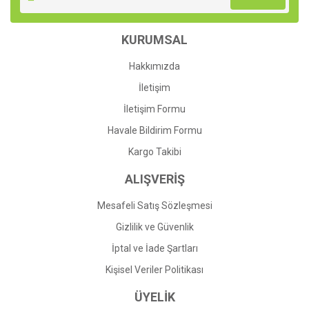
Ürün açıklamasında eksik bilgiler bulunuyor.
Ürün bilgilerinde hatalar bulunuyor.
KURUMSAL
Ürün fiyatı diğer sitelerden daha pahalı.
Bu ürüne benzer farklı alternatifler olmalı.
Hakkımızda
İletişim
İletişim Formu
Havale Bildirim Formu
Gönder
Kargo Takibi
ALIŞVERİŞ
Mesafeli Satış Sözleşmesi
Gizlilik ve Güvenlik
İptal ve İade Şartları
Kişisel Veriler Politikası
ÜYELİK