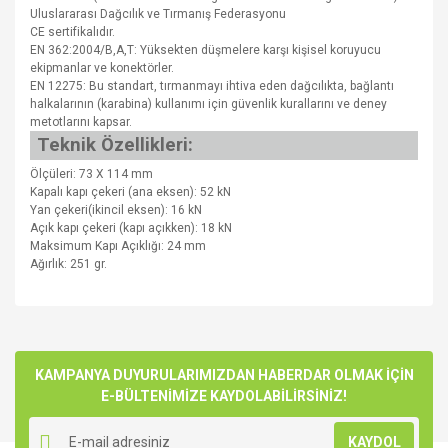
Uluslararası Dağcılık ve Tırmanış Federasyonu
CE sertifikalıdır.
EN 362:2004/B,A,T: Yüksekten düşmelere karşı kişisel koruyucu
ekipmanlar ve konektörler.
EN 12275: Bu standart, tırmanmayı ihtiva eden dağcılıkta, bağlantı
halkalarının (karabina) kullanımı için güvenlik kurallarını ve deney
metotlarını kapsar.
Teknik Özellikleri:
Ölçüleri: 73 X 114 mm
Kapalı kapı çekeri (ana eksen): 52 kN
Yan çekeri(ikincil eksen): 16 kN
Açık kapı çekeri (kapı açıkken): 18 kN
Maksimum Kapı Açıklığı: 24 mm
Ağırlık: 251 gr.
Bu ürünün fiyat bilgisi, resim, ürün açıklamalarında ve diğer
konularda yetersiz gördüğünüz noktaları öneri formunu
Bu ürüne ilk yorumu siz yapın!
kullanarak tarafımıza iletebilirsiniz.
Görüş ve önerileriniz için teşekkür ederiz.
KAMPANYA DUYURULARIMIZDAN HABERDAR OLMAK İÇİN
E-BÜLTENİMİZE KAYDOLABİLİRSİNİZ!
Yorum Yaz
Ürün resmi kalitesiz, bozuk veya görüntülenemiyor.
KAYDOL