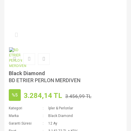
Black Diamond
BD ETRIER PERLON MERDIVEN
3.284,14 TL
%5
3.456,99 TL
Kategori
İpler & Perlonlar
Marka
Black Diamond
Garanti Süresi
12 Ay