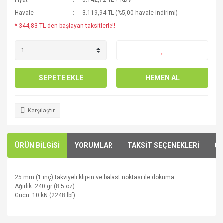
Fiyat
3.142,72 TL + KDV
Havale
3.119,94 TL (%5,00 havale indirimi)
* 344,83 TL den başlayan taksitlerle!!
SEPETE EKLE
HEMEN AL
Karşılaştır
ÜRÜN BİLGİSİ
YORUMLAR
TAKSİT SEÇENEKLERİ
ÖN
25 mm
(1 inç)
takviyeli
klip
-in
ve balast
noktası ile
dokuma
Ağırlık:
240
gr (
8.5
oz)
Gücü
:
10
kN
(
2248
lbf)
Bu ürünün fiyat bilgisi, resim, ürün açıklamalarında ve diğer