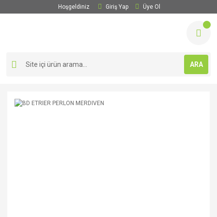
Hoşgeldiniz
Giriş Yap
Üye Ol
ARA