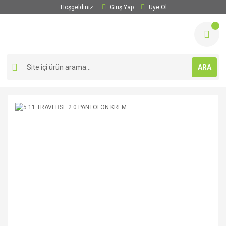
Hoşgeldiniz
Giriş Yap
Üye Ol
ARA