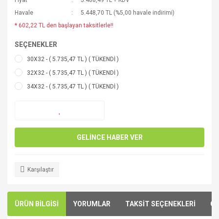
Fiyat
5.488,49 TL + KDV
Havale
5.448,70 TL (%5,00 havale indirimi)
* 602,22 TL den başlayan taksitlerle!!
SEÇENEKLER
30X32 - ( 5.735,47 TL ) ( TÜKENDİ )
32X32 - ( 5.735,47 TL ) ( TÜKENDİ )
34X32 - ( 5.735,47 TL ) ( TÜKENDİ )
GELİNCE HABER VER
Karşılaştır
ÜRÜN BİLGİSİ
YORUMLAR
TAKSİT SEÇENEKLERİ
ÖN