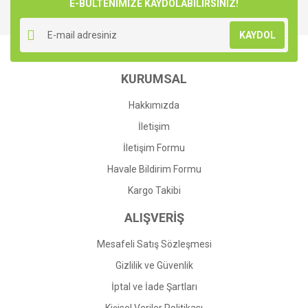
E-BÜLTENİMİZE KAYDOLABİLİRSİNİZ!
Yorum Yaz
Ürün resmi kalitesiz, bozuk veya görüntülenemiyor.
KAYDOL
Ürün açıklamasında eksik bilgiler bulunuyor.
Ürün bilgilerinde hatalar bulunuyor.
KURUMSAL
Ürün fiyatı diğer sitelerden daha pahalı.
Bu ürüne benzer farklı alternatifler olmalı.
Hakkımızda
İletişim
İletişim Formu
Havale Bildirim Formu
Gönder
Kargo Takibi
ALIŞVERİŞ
Mesafeli Satış Sözleşmesi
Gizlilik ve Güvenlik
İptal ve İade Şartları