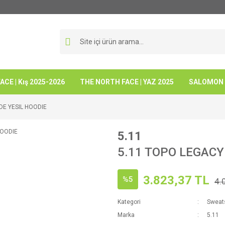
CE | Kış 2025-2026
THE NORTH FACE | YAZ 2025
SALOMON -
DE YESIL HOODIE
5.11
5.11 TOPO LEGACY
3.823,37 TL
%5
4.
Kategori
Sweats
Marka
5.11