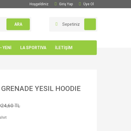
Hoşgeldiniz
Giriş Yap
Üye Ol
ARA
Sepetiniz
 YENİ
LA SPORTIVA
İLETİŞİM
 GRENADE YESIL HOODIE
024,60 TL
hirt