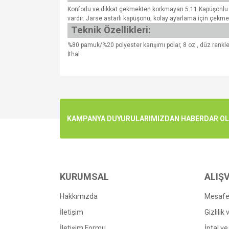
Konforlu ve dikkat çekmekten korkmayan 5.11 Kapüşonlu Üs
vardır. Jarse astarlı kapüşonu, kolay ayarlama için çekme 
Teknik Özellikleri:
%80 pamuk/%20 polyester karışımı polar, 8 oz., düz renkler
İthal
Bu ürünün fiyat bilgisi, resim, ürün açıklamalarında v
Görüş ve önerileriniz için teşekkür ederiz.
Ürün resmi kalitesiz, bozuk veya görüntülenemiyo
KAMPANYA DUYURULARIMIZDAN HABERDAR OLMA
Ürün açıklamasında eksik bilgiler bulunuyor.
Ürün bilgilerinde hatalar bulunuyor.
Ürün fiyatı diğer sitelerden daha pahalı.
Bu ürüne benzer farklı alternatifler olmalı.
KURUMSAL
ALIŞV
Hakkımızda
Mesafel
İletişim
Gizlilik
İletişim Formu
İptal ve