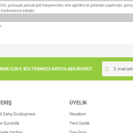
t, yumuşak pamuk/poli karışımından orta ağırlıkta bir polardan yapılmıştır, geniş
kordonlarına sahiptir.
​
e diğer konularda yetersiz gördüğünüz noktaları öneri formunu kullanarak tarafımı
Bu ürüne ilk yorumu siz yapın!
r.
K İÇİN E-BÜLTENİMİZE KAYDOLABİLİRSİNİZ!
Yorum Yaz
ERİŞ
ÜYELİK
i Satış Sözleşmesi
Hesabım
 ve Güvenlik
Yeni Üyelik
 İade Şartları
Üye Girişi