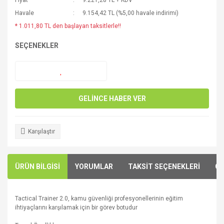
Fiyat
9.221,28 TL + KDV
Havale
9.154,42 TL (%5,00 havale indirimi)
* 1.011,80 TL den başlayan taksitlerle!!
SEÇENEKLER
GELİNCE HABER VER
Karşılaştır
ÜRÜN BİLGİSİ
YORUMLAR
TAKSİT SEÇENEKLERİ
ÖN
Tactical Trainer 2.0, kamu güvenliği profesyonellerinin eğitim
ihtiyaçlarını karşılamak için bir görev botudur