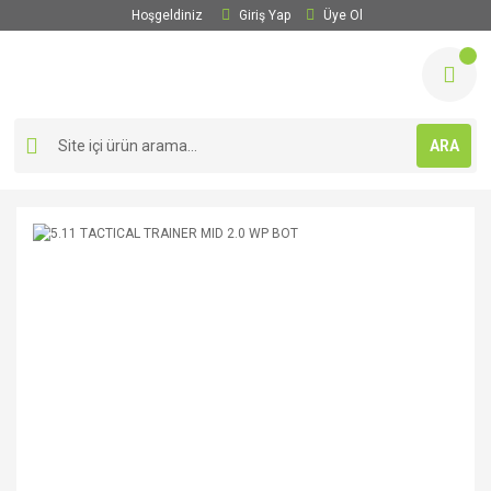
Hoşgeldiniz
Giriş Yap
Üye Ol
ARA