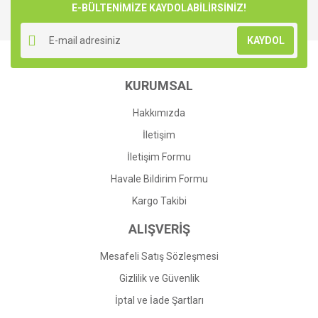
E-BÜLTENİMİZE KAYDOLABİLİRSİNİZ!
Yorum Yaz
Ürün resmi kalitesiz, bozuk veya görüntülenemiyor.
KAYDOL
Ürün açıklamasında eksik bilgiler bulunuyor.
Ürün bilgilerinde hatalar bulunuyor.
KURUMSAL
Ürün fiyatı diğer sitelerden daha pahalı.
Bu ürüne benzer farklı alternatifler olmalı.
Hakkımızda
İletişim
İletişim Formu
Havale Bildirim Formu
Gönder
Kargo Takibi
ALIŞVERİŞ
Mesafeli Satış Sözleşmesi
Gizlilik ve Güvenlik
İptal ve İade Şartları