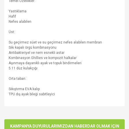
Temel Özellikler:
Yastıklama
Hafif
Nefes alabilen
Üst:
Su geçirmez süet ve su geçirmez nefes alabilen membran
Sıkı kapalı örgü kombinasyonu
Antibakteriyel ve nem esnekli astar
Kombinasyon Ghillies ve kompozit halkalar
Aşınmaya dayanıklı ayak ve topuk bindirmeleri
5.11 düz kulakçığı
Orta taban:
Sıkıştırma EVA kalıp
TPU dış ayak bileği sabitleyici
Bu ürünün fiyat bilgisi, resim, ürün açıklamalarında ve diğer
konularda yetersiz gördüğünüz noktaları öneri formunu
Bu ürüne ilk yorumu siz yapın!
kullanarak tarafımıza iletebilirsiniz.
Görüş ve önerileriniz için teşekkür ederiz.
KAMPANYA DUYURULARIMIZDAN HABERDAR OLMAK İÇİN