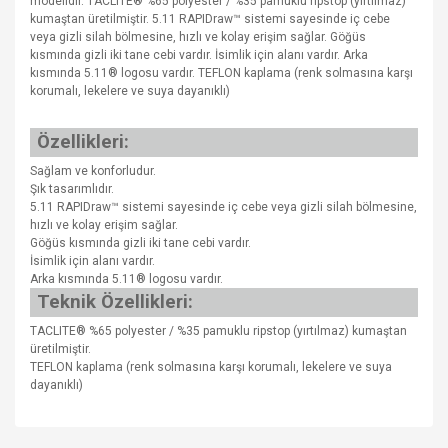
modelidir. TACLITE® %65 polyester / %35 pamuklu ripstop (yırtılmaz)
kumaştan üretilmiştir. 5.11 RAPIDraw™ sistemi sayesinde iç cebe
veya gizli silah bölmesine, hızlı ve kolay erişim sağlar. Göğüs
kısmında gizli iki tane cebi vardır. İsimlik için alanı vardır. Arka
kısmında 5.11® logosu vardır. TEFLON kaplama (renk solmasına karşı
korumalı, lekelere ve suya dayanıklı)
Özellikleri:
Sağlam ve konforludur.
Şık tasarımlıdır.
5.11 RAPIDraw™ sistemi sayesinde iç cebe veya gizli silah bölmesine,
hızlı ve kolay erişim sağlar.
Göğüs kısmında gizli iki tane cebi vardır.
İsimlik için alanı vardır.
Arka kısmında 5.11® logosu vardır.
Teknik Özellikleri:
TACLITE® %65 polyester / %35 pamuklu ripstop (yırtılmaz) kumaştan
üretilmiştir.
TEFLON kaplama (renk solmasına karşı korumalı, lekelere ve suya
dayanıklı)
Bu ürünün fiyat bilgisi, resim, ürün açıklamalarında ve diğer