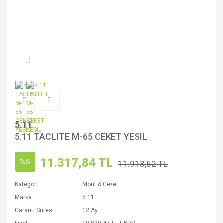
5.11
5.11 TACLITE M-65 CEKET YESIL
11.317,84 TL
%5
11.913,52 TL
Kategori
Mont & Ceket
Marka
5.11
Garanti Süresi
12 Ay