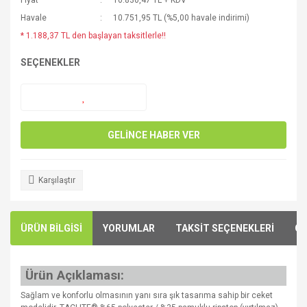
Fiyat
10.830,47 TL + KDV
Havale
10.751,95 TL (%5,00 havale indirimi)
* 1.188,37 TL den başlayan taksitlerle!!
SEÇENEKLER
GELİNCE HABER VER
Karşılaştır
ÜRÜN BİLGİSİ
YORUMLAR
TAKSİT SEÇENEKLERİ
ÖN
Ürün Açıklaması:
Sağlam ve konforlu olmasının yanı sıra şık tasarıma sahip bir ceket