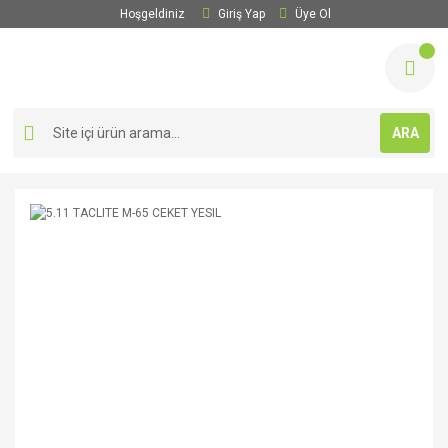
Hoşgeldiniz
Giriş Yap
Üye Ol
ARA