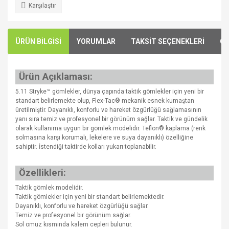
Karşılaştır
ÜRÜN BİLGİSİ
YORUMLAR
TAKSİT SEÇENEKLERİ
ÖN
Ürün Açıklaması:
5.11 Stryke™ gömlekler, dünya çapında taktik gömlekler için yeni bir
standart belirlemekte olup, Flex-Tac® mekanik esnek kumaştan
üretilmiştir. Dayanıklı, konforlu ve hareket özgürlüğü sağlamasının
yanı sıra temiz ve profesyonel bir görünüm sağlar. Taktik ve gündelik
olarak kullanıma uygun bir gömlek modelidir. Teflon® kaplama (renk
solmasına karşı korumalı, lekelere ve suya dayanıklı) özelliğine
sahiptir. İstendiği taktirde kolları yukarı toplanabilir.
Özellikleri:
Taktik gömlek modelidir.
Taktik gömlekler için yeni bir standart belirlemektedir.
Dayanıklı, konforlu ve hareket özgürlüğü sağlar.
Temiz ve profesyonel bir görünüm sağlar.
Sol omuz kısmında kalem cepleri bulunur.