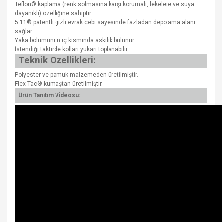
Teflon® kaplama (renk solmasına karşı korumalı, lekelere ve suya
dayanıklı) özelliğine sahiptir.
5.11® patentli gizli evrak cebi sayesinde fazladan depolama alanı
sağlar.
Yaka bölümünün iç kısmında askılık bulunur.
İstendiği taktirde kolları yukarı toplanabilir.
Teknik Özellikleri:
Polyester ve pamuk malzemeden üretilmiştir.
Flex-Tac® kumaştan üretilmiştir.
Ürün Tanıtım Videosu: