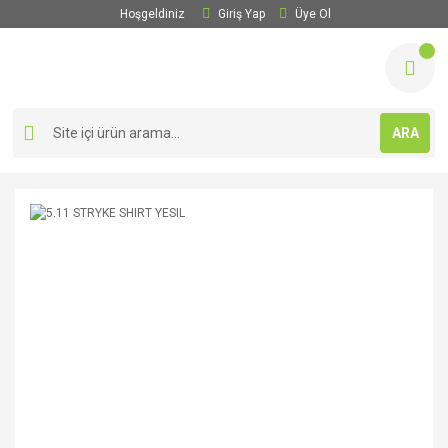
Hoşgeldiniz
Giriş Yap
Üye Ol
ARA