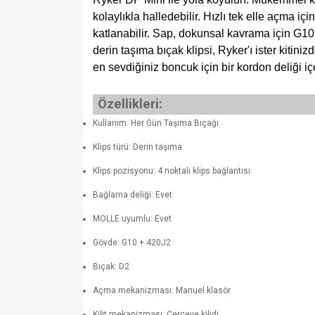
kolaylıkla halledebilir. Hızlı tek elle açma iç
katlanabilir. Sap, dokunsal kavrama için G10 
derin taşıma bıçak klipsi, Ryker'ı ister kiti
en sevdiğiniz boncuk için bir kordon deliği içer
Özellikleri:
Kullanım: Her Gün Taşıma Bıçağı
Klips türü: Derin taşıma
Klips pozisyonu: 4 noktalı klips bağlantısı
Bağlama deliği: Evet
MOLLE uyumlu: Evet
Gövde: G10 + 420J2
Bıçak: D2
Açma mekanizması: Manuel klasör
Kilit mekanizması: Çerçeve kilidi