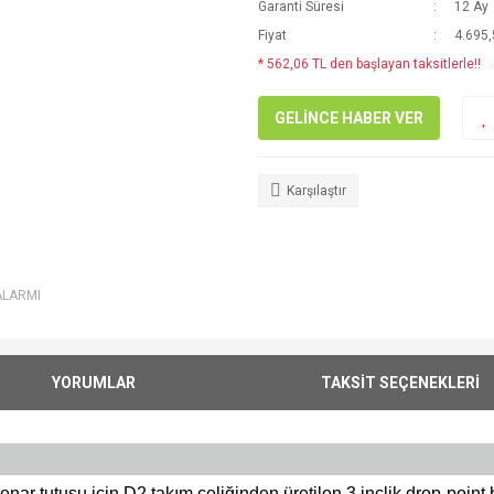
Garanti Süresi
12 Ay
Fiyat
4.695,
* 562,06 TL den başlayan taksitlerle!!
GELİNCE HABER VER
Karşılaştır
ALARMI
YORUMLAR
TAKSİT SEÇENEKLERİ
ar tutuşu için D2 takım çeliğinden üretilen 3 inçlik drop-point 