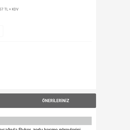
57 TL + KDV
ÖNERİLERİNİZ
bıçağıyla Ryker, zorlu kesme görevlerini