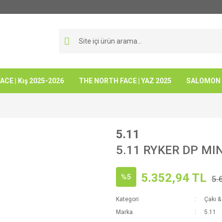
CE | Kış 2025-2026
THE NORTH FACE | YAZ 2025
SALOMON -
5.11
5.11 RYKER DP MIN
5.352,94 TL
%5
5.
Kategori
Çakı &
Marka
5.11