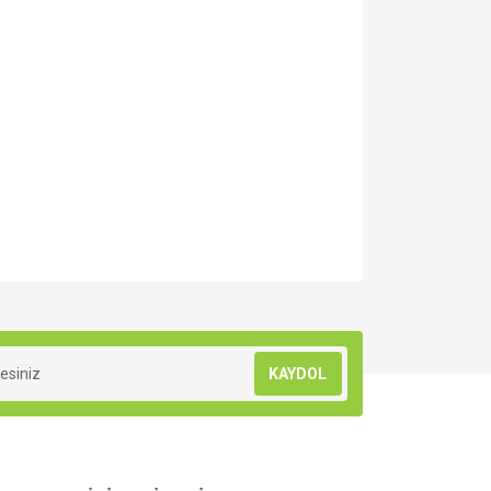
za iletebilirsiniz.
KAYDOL