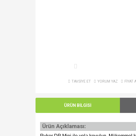
TAVSİYE ET
YORUM YAZ
FİYAT 
ÜRÜN BİLGİSİ
Ürün Açıklaması:
Ryker DP Mini ile yola koyulun. Mükemmel ken