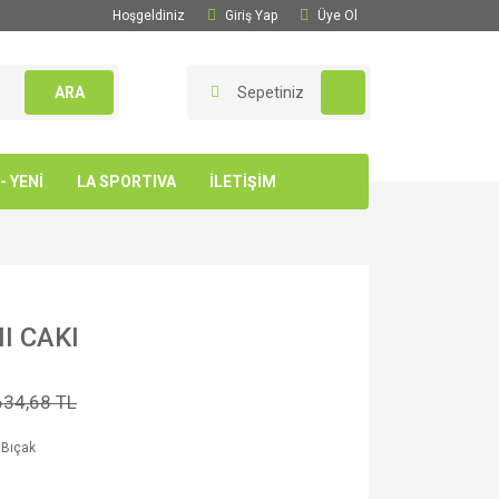
Hoşgeldiniz
Giriş Yap
Üye Ol
ARA
Sepetiniz
 YENİ
LA SPORTIVA
İLETİŞİM
I CAKI
634,68 TL
 Bıçak