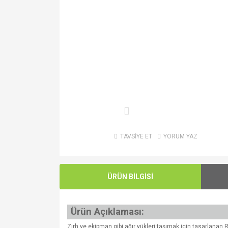
TAVSİYE ET
YORUM YAZ
ÜRÜN BİLGİSİ
Ürün Açıklaması:
Zırh ve ekipman gibi ağır yükleri taşımak için tasarlanan