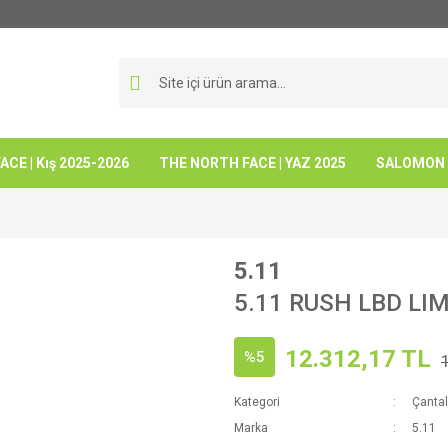
CE | Kış 2025-2026
THE NORTH FACE | YAZ 2025
SALOMON -
5.11
5.11 RUSH LBD LI
12.312,17 TL
%5
Kategori
Çantal
Marka
5.11