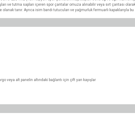
kayışları ve tutma sapları içeren spor çantalar omuza alınabilir veya sırt çantası ol
ze olanak tanır. Ayrıca isim bandı tutucuları ve yağmurluk fermuarlı kapaklarıyla 
rgo veya alt panelin altındaki bağlantı için çift yan kayışlar