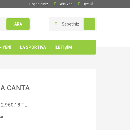
Hoşgeldiniz
Giriş Yap
Üye Ol
ARA
Sepetiniz
 YENİ
LA SPORTIVA
İLETİŞİM
MA CANTA
12.960,18 TL
ar