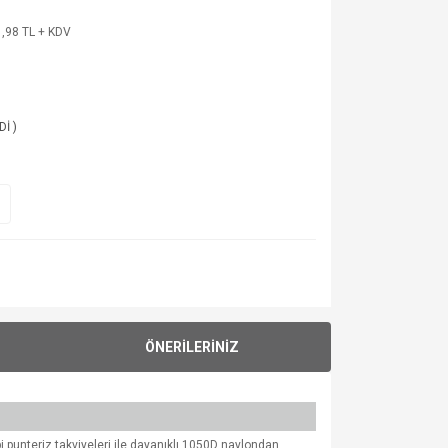
,98 TL + KDV
Dİ )
ÖNERİLERİNİZ
 punteriz takviyeleri ile dayanıklı 1050D naylondan