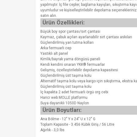
yapılmıştır. İç file cepler, bağlama kayışları, sıkıştırma 
uyumludur ve kişiselleştirilebilir depolama seçeneklerini
satın alın.
Ürün Özellikleri:
Büyük boy spor çantası/sırt çantası
Kaymaz, çabuk açılan ayarlanabilir sırt çantası askıları
Güçlendirilmiş yan tutma kolları
Arka fermuarlı cep
Yastıklı alt panel
Kimlik/bayrak yama döngüsü paneli
Kendi kendini onaran YKK® fermuarlar
Gelişmiş, özelleştirilebilir depolama kapasitesi
Güçlendirilmiş üst taşıma kolu
Alternatif taşıma kolu veya kargo için sıkıştırma, ekstra ka
Güçlendirilmiş üst taşıma kolu
İç kapakta 2 adet fermuarlı örgü org cebi
Harici web MOLLE platformu
Suya dayanıklı 1050D Naylon
Ürün Boyutları:
Ana Bölme - 12" Y x 24" U x 12" G
Toplam Kapasite - 3.456 Kübik Giriş / 56 Litre
Ağırlık - 3,0 lbs