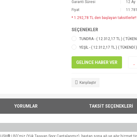
Garanti Süresi
12 Ay
Fiyat
11.781
* 1.292,78 TL den başlayan taksitlerle!!
SEÇENEKLER
TUNDRA - ( 12.312,17 TL ) ( TÜKEN
YEŞİL - ( 12.312,17 TL ) ( TÜKENDİ )
GELİNCE HABER VER
Karşılaştır
YORUMLAR
TAKSİT SEÇENEKLERİ
 RUSH® LBD'miz (Yük Taşıyan Spor Çantalarımız), baştan sona ağ ve ağır hizmet tipi