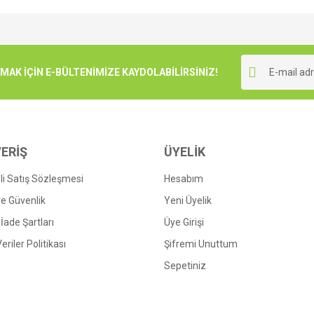
e diğer konularda yetersiz gördüğünüz noktaları öneri formunu kullanarak tarafımı
Bu ürüne ilk yorumu siz yapın!
r.
K İÇİN E-BÜLTENİMİZE KAYDOLABİLİRSİNİZ!
Yorum Yaz
ERİŞ
ÜYELİK
i Satış Sözleşmesi
Hesabım
 ve Güvenlik
Yeni Üyelik
 İade Şartları
Üye Girişi
Gönder
Veriler Politikası
Şifremi Unuttum
Sepetiniz