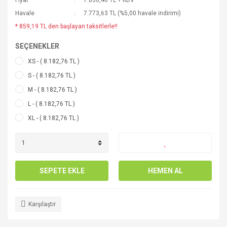
Fiyat
7.830,40 TL + KDV
Havale
7.773,63 TL (%5,00 havale indirimi)
* 859,19 TL den başlayan taksitlerle!!
SEÇENEKLER
XS - ( 8.182,76 TL )
S - ( 8.182,76 TL )
M - ( 8.182,76 TL )
L - ( 8.182,76 TL )
XL - ( 8.182,76 TL )
SEPETE EKLE
HEMEN AL
Karşılaştır