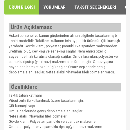
ÜRÜN BİLGİSİ
YORUMLAR
TAKSİT SEÇENEKLERİ
ÖN
Ürün Açıklaması:
Askeri personel ve kanun güçlerinden alınan bilgilerle tasarlanmış bir
t-shirt modelidir. Taktiksel kullanım için uygun bir üründür. Çift kumaşlı
yapıdadır. Gövde kısmı; polyester, pamuklu ve spandex malzemeden
üretilmiş olup, çevikliği ve esnekliği sağlar. Nem emici özelliği
sayesinde hızlı kurutma olanağı sağlar. Omuz kısımları; polyester ve
pamuklu ripstop (yırtılmaz) malzemeden üretilmiştir. Omuz yapısı
sayesinde hareket özgürlüğü sağlar. Omuz ceplerinde geniş
depolama alanı sağlar. Nefes alabilir/havadar fileli bölmeleri vardır.
Özellikleri:
Taktik taban katmanı
Vücut zırhı ile kullanılmak üzere tasarlanmıştır.
Çift kumaşlı yapı
Omuz ceplerinde geniş depolama alanı sağlar.
Nefes alabilir/havadar fileli bölmeler
Gövde kısmı; Polyester, pamuklu ve spandex malzeme
Omuzlar; polyester ve pamuklu ripstop(yırtılmaz) malzeme