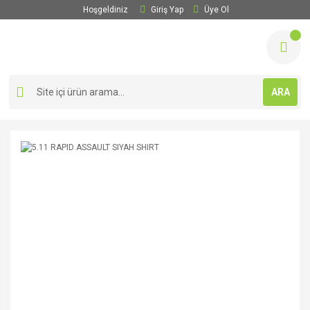
Hoşgeldiniz
Giriş Yap
Üye Ol
ARA