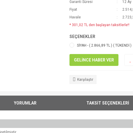
Garanti Süresi
12 Ay
Fiyat
2.514,
Havale
2.723,
* 301,02 TL den başlayan taksitlerle!!
SEÇENEKLER
SİYAH - ( 2.866,89 TL ) ( TÜKENDİ )
GELİNCE HABER VER
Karşılaştır
YORUMLAR
TAKSİT SEÇENEKLERİ
etilmiştir.