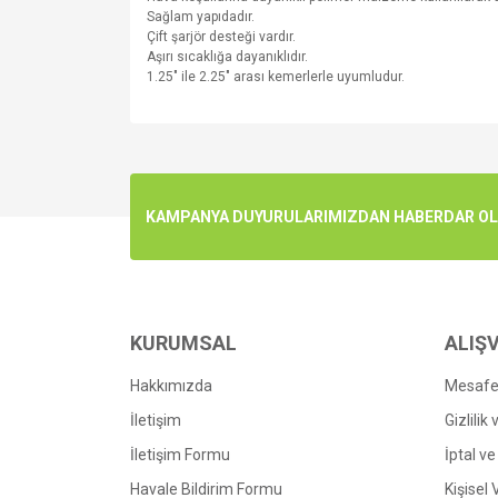
Sağlam yapıdadır.
Çift şarjör desteği vardır.
Aşırı sıcaklığa dayanıklıdır.
1.25" ile 2.25" arası kemerlerle uyumludur.
Bu ürünün fiyat bilgisi, resim, ürün açıklamalarında v
Görüş ve önerileriniz için teşekkür ederiz.
Ürün resmi kalitesiz, bozuk veya görüntülenemiyo
KAMPANYA DUYURULARIMIZDAN HABERDAR OLMA
Ürün açıklamasında eksik bilgiler bulunuyor.
Ürün bilgilerinde hatalar bulunuyor.
Ürün fiyatı diğer sitelerden daha pahalı.
Bu ürüne benzer farklı alternatifler olmalı.
KURUMSAL
ALIŞV
Hakkımızda
Mesafel
İletişim
Gizlilik
İletişim Formu
İptal ve
Havale Bildirim Formu
Kişisel 