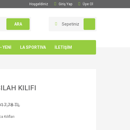
Hoşgeldiniz
Giriş Yap
Üye Ol
ARA
Sepetiniz
 YENİ
LA SPORTIVA
İLETİŞİM
LAH KILIFI
017,78 TL
 Kılıfları