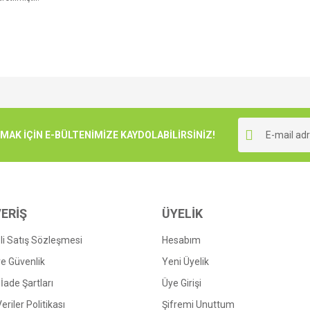
e diğer konularda yetersiz gördüğünüz noktaları öneri formunu kullanarak tarafımı
Bu ürüne ilk yorumu siz yapın!
r.
K İÇİN E-BÜLTENİMİZE KAYDOLABİLİRSİNİZ!
Yorum Yaz
ERİŞ
ÜYELİK
i Satış Sözleşmesi
Hesabım
 ve Güvenlik
Yeni Üyelik
 İade Şartları
Üye Girişi
Gönder
Veriler Politikası
Şifremi Unuttum