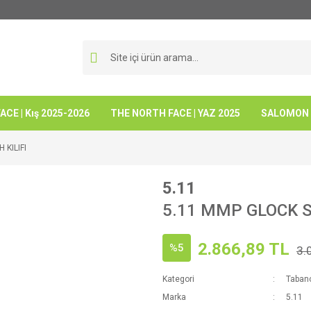
CE | Kış 2025-2026
THE NORTH FACE | YAZ 2025
SALOMON -
 KILIFI
5.11
5.11 MMP GLOCK SI
2.866,89 TL
%5
3.
Kategori
Tabanca
Marka
5.11