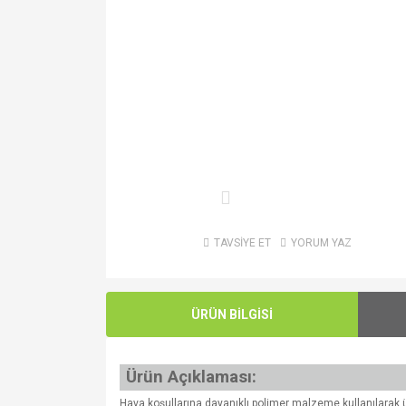
TAVSİYE ET
YORUM YAZ
ÜRÜN BİLGİSİ
Ürün Açıklaması:
Hava koşullarına dayanıklı polimer malzeme kullanılarak ür