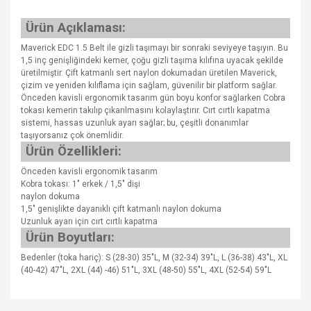
Ürün Açıklaması:
Maverick EDC 1.5 Belt ile gizli taşımayı bir sonraki seviyeye taşıyın. Bu
1,5 inç genişliğindeki kemer, çoğu gizli taşıma kılıfına uyacak şekilde
üretilmiştir. Çift katmanlı sert naylon dokumadan üretilen Maverick,
çizim ve yeniden kılıflama için sağlam, güvenilir bir platform sağlar.
Önceden kavisli ergonomik tasarım gün boyu konfor sağlarken Cobra
tokası kemerin takılıp çıkarılmasını kolaylaştırır. Cırt cırtlı kapatma
sistemi, hassas uzunluk ayarı sağlar; bu, çeşitli donanımlar
taşıyorsanız çok önemlidir.
Ürün Özellikleri:
Önceden kavisli ergonomik tasarım
Kobra tokası: 1" erkek / 1,5" dişi
naylon dokuma
1,5" genişlikte dayanıklı çift katmanlı naylon dokuma
Uzunluk ayarı için cırt cırtlı kapatma
Ürün Boyutları:
Bedenler (toka hariç): S (28-30) 35"L, M (32-34) 39"L, L (36-38) 43"L, XL
(40-42) 47"L, 2XL (44) -46) 51"L, 3XL (48-50) 55"L, 4XL (52-54) 59"L
Bu ürünün fiyat bilgisi, resim, ürün açıklamalarında ve diğer