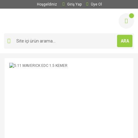
Hoşgeldiniz
Giriş Yap
Üye Ol
ARA