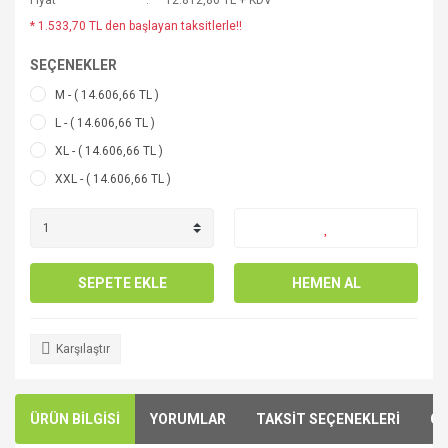
Fiyat
12.812,86 TL + KDV
* 1.533,70 TL den başlayan taksitlerle!!
SEÇENEKLER
M - ( 14.606,66 TL )
L - ( 14.606,66 TL )
XL - ( 14.606,66 TL )
XXL - ( 14.606,66 TL )
SEPETE EKLE
HEMEN AL
Karşılaştır
ÜRÜN BİLGİSİ
YORUMLAR
TAKSİT SEÇENEKLERİ
ÖN