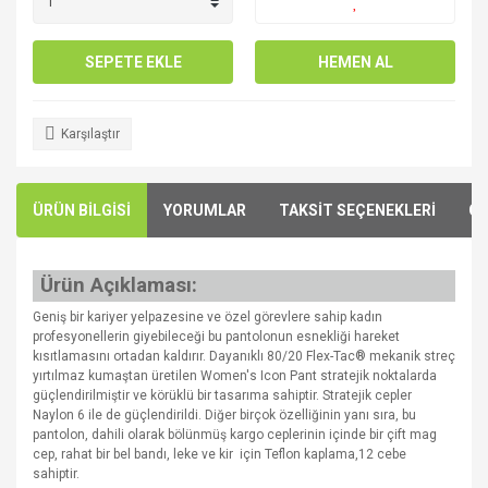
SEPETE EKLE
HEMEN AL
Karşılaştır
ÜRÜN BİLGİSİ
YORUMLAR
TAKSİT SEÇENEKLERİ
ÖN
Ürün Açıklaması:
Geniş bir kariyer yelpazesine ve özel görevlere sahip kadın
profesyonellerin giyebileceği bu pantolonun esnekliği hareket
kısıtlamasını ortadan kaldırır. Dayanıklı 80/20 Flex-Tac® mekanik streç
yırtılmaz kumaştan üretilen Women's Icon Pant stratejik noktalarda
güçlendirilmiştir ve körüklü bir tasarıma sahiptir. Stratejik cepler
Naylon 6 ile de güçlendirildi. Diğer birçok özelliğinin yanı sıra, bu
pantolon, dahili olarak bölünmüş kargo ceplerinin içinde bir çift mag
cep, rahat bir bel bandı, leke ve kir için Teflon kaplama,12 cebe
sahiptir.