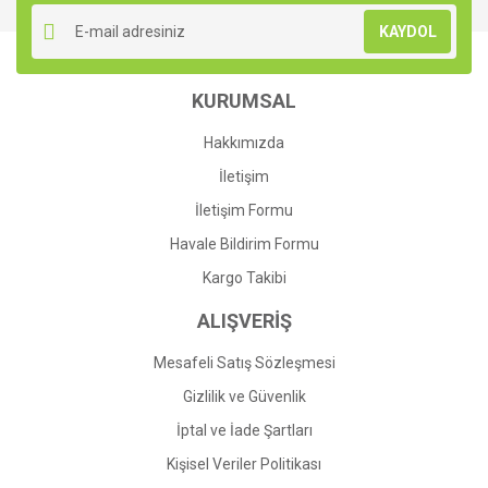
Ürün resmi kalitesiz, bozuk veya görüntülenemiyor.
KAYDOL
Ürün açıklamasında eksik bilgiler bulunuyor.
Ürün bilgilerinde hatalar bulunuyor.
KURUMSAL
Ürün fiyatı diğer sitelerden daha pahalı.
Bu ürüne benzer farklı alternatifler olmalı.
Hakkımızda
İletişim
İletişim Formu
Havale Bildirim Formu
Gönder
Kargo Takibi
ALIŞVERİŞ
Mesafeli Satış Sözleşmesi
Gizlilik ve Güvenlik
İptal ve İade Şartları
Kişisel Veriler Politikası