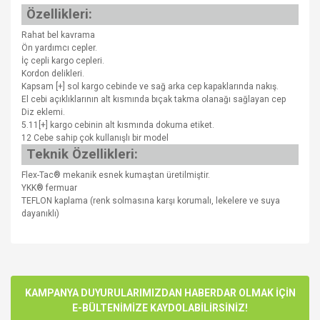
Özellikleri:
Rahat bel kavrama
Ön yardımcı cepler.
İç cepli kargo cepleri.
Kordon delikleri.
Kapsam [+] sol kargo cebinde ve sağ arka cep kapaklarında nakış.
El cebi açıklıklarının alt kısmında bıçak takma olanağı sağlayan cep
Diz eklemi.
5.11[+] kargo cebinin alt kısmında dokuma etiket.
12 Cebe sahip çok kullanışlı bir model
Teknik Özellikleri:
Flex-Tac® mekanik esnek kumaştan üretilmiştir.
YKK® fermuar
TEFLON kaplama (renk solmasına karşı korumalı, lekelere ve suya
dayanıklı)
Bu ürünün fiyat bilgisi, resim, ürün açıklamalarında ve diğer
konularda yetersiz gördüğünüz noktaları öneri formunu
Bu ürüne ilk yorumu siz yapın!
kullanarak tarafımıza iletebilirsiniz.
Görüş ve önerileriniz için teşekkür ederiz.
KAMPANYA DUYURULARIMIZDAN HABERDAR OLMAK İÇİN
E-BÜLTENİMİZE KAYDOLABİLİRSİNİZ!
Yorum Yaz