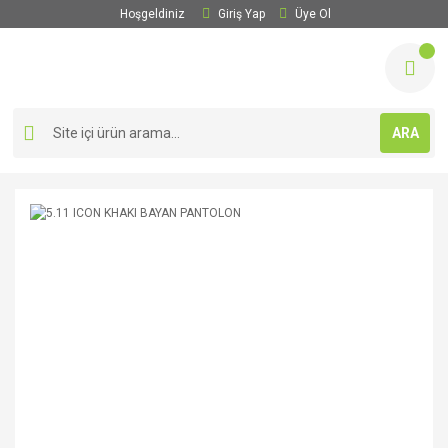
Hoşgeldiniz
Giriş Yap
Üye Ol
ARA