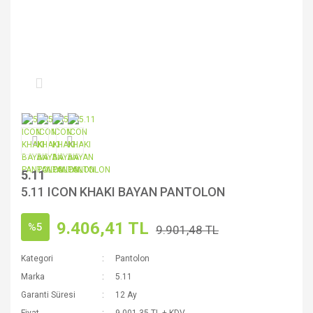
5.11
5.11 ICON KHAKI BAYAN PANTOLON
9.406,41 TL
%5
9.901,48 TL
Kategori
Pantolon
Marka
5.11
Garanti Süresi
12 Ay