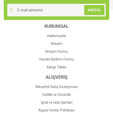
Yorum Yaz
Ürün resmi kalitesiz, bozuk veya görüntülenemiyor.
KAYDOL
Ürün açıklamasında eksik bilgiler bulunuyor.
Ürün bilgilerinde hatalar bulunuyor.
KURUMSAL
Ürün fiyatı diğer sitelerden daha pahalı.
Bu ürüne benzer farklı alternatifler olmalı.
Hakkımızda
İletişim
İletişim Formu
Havale Bildirim Formu
Gönder
Kargo Takibi
ALIŞVERİŞ
Mesafeli Satış Sözleşmesi
Gizlilik ve Güvenlik
İptal ve İade Şartları
Kişisel Veriler Politikası