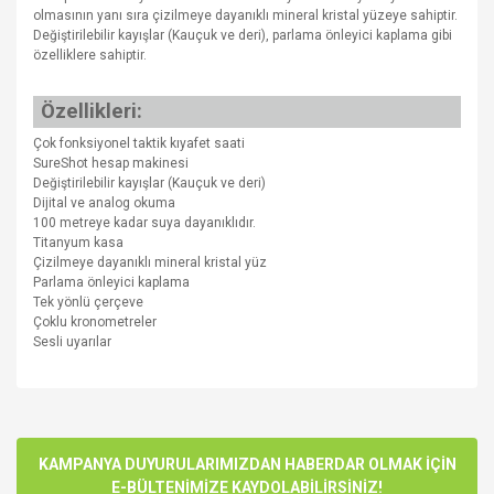
olmasının yanı sıra çizilmeye dayanıklı mineral kristal yüzeye sahiptir.
Değiştirilebilir kayışlar (Kauçuk ve deri), parlama önleyici kaplama gibi
özelliklere sahiptir.
Özellikleri:
Çok fonksiyonel taktik kıyafet saati
SureShot hesap makinesi
Değiştirilebilir kayışlar (Kauçuk ve deri)
Dijital ve analog okuma
100 metreye kadar suya dayanıklıdır.
Titanyum kasa
Çizilmeye dayanıklı mineral kristal yüz
Parlama önleyici kaplama
Tek yönlü çerçeve
Çoklu kronometreler
Sesli uyarılar
Bu ürünün fiyat bilgisi, resim, ürün açıklamalarında ve diğer
konularda yetersiz gördüğünüz noktaları öneri formunu
Bu ürüne ilk yorumu siz yapın!
kullanarak tarafımıza iletebilirsiniz.
Görüş ve önerileriniz için teşekkür ederiz.
KAMPANYA DUYURULARIMIZDAN HABERDAR OLMAK İÇİN
E-BÜLTENİMİZE KAYDOLABİLİRSİNİZ!