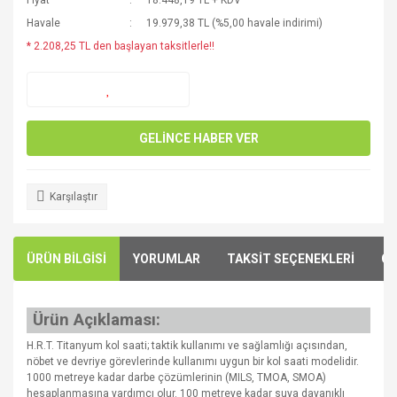
Fiyat
18.448,19 TL + KDV
Havale
19.979,38 TL (%5,00 havale indirimi)
* 2.208,25 TL den başlayan taksitlerle!!
GELİNCE HABER VER
Karşılaştır
ÜRÜN BİLGİSİ
YORUMLAR
TAKSİT SEÇENEKLERİ
ÖN
Ürün Açıklaması:
H.R.T. Titanyum kol saati; taktik kullanımı ve sağlamlığı açısından,
nöbet ve devriye görevlerinde kullanımı uygun bir kol saati modelidir.
1000 metreye kadar darbe çözümlerinin (MILS, TMOA, SMOA)
hesaplanmasına yardımcı olur. 100 metreye kadar suya dayanıklı