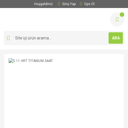
Hoşgeldiniz
Giriş Yap
Üye Ol
ARA