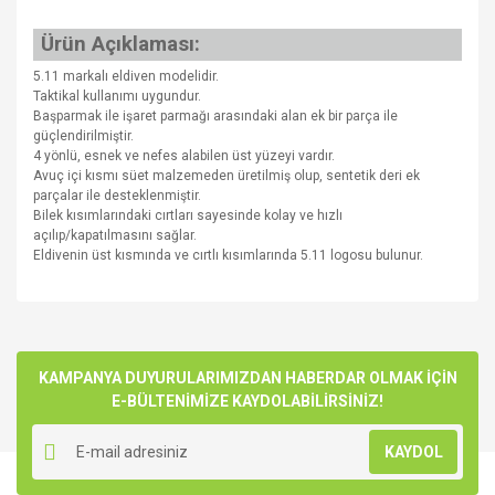
Ürün Açıklaması:
5.11 markalı eldiven modelidir.
Taktikal kullanımı uygundur.
Başparmak ile işaret parmağı arasındaki alan ek bir parça ile
güçlendirilmiştir.
4 yönlü, esnek ve nefes alabilen üst yüzeyi vardır.
Avuç içi kısmı süet malzemeden üretilmiş olup, sentetik deri ek
parçalar ile desteklenmiştir.
Bilek kısımlarındaki cırtları sayesinde kolay ve hızlı
açılıp/kapatılmasını sağlar.
Eldivenin üst kısmında ve cırtlı kısımlarında 5.11 logosu bulunur.
Bu ürünün fiyat bilgisi, resim, ürün açıklamalarında ve diğer
konularda yetersiz gördüğünüz noktaları öneri formunu
Bu ürüne ilk yorumu siz yapın!
kullanarak tarafımıza iletebilirsiniz.
Görüş ve önerileriniz için teşekkür ederiz.
KAMPANYA DUYURULARIMIZDAN HABERDAR OLMAK İÇİN
E-BÜLTENİMİZE KAYDOLABİLİRSİNİZ!
Yorum Yaz
Ürün resmi kalitesiz, bozuk veya görüntülenemiyor.
KAYDOL
Ürün açıklamasında eksik bilgiler bulunuyor.
Ürün bilgilerinde hatalar bulunuyor.