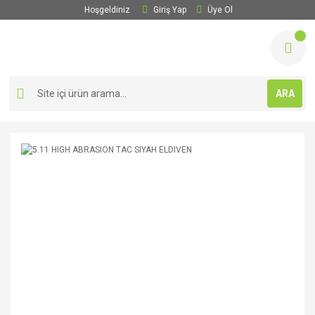
Hoşgeldiniz
Giriş Yap
Üye Ol
ARA