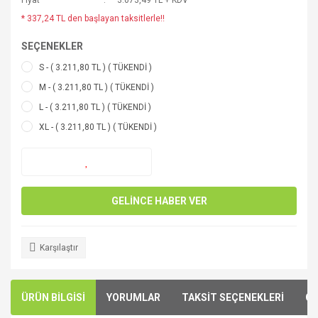
Fiyat
3.073,49 TL + KDV
* 337,24 TL den başlayan taksitlerle!!
SEÇENEKLER
S - ( 3.211,80 TL ) ( TÜKENDİ )
M - ( 3.211,80 TL ) ( TÜKENDİ )
L - ( 3.211,80 TL ) ( TÜKENDİ )
XL - ( 3.211,80 TL ) ( TÜKENDİ )
GELİNCE HABER VER
Karşılaştır
ÜRÜN BİLGİSİ
YORUMLAR
TAKSİT SEÇENEKLERİ
ÖN