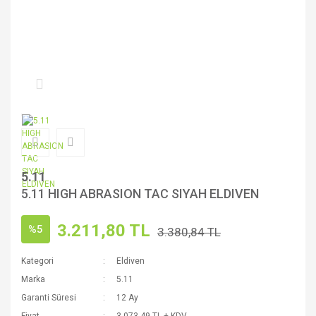
5.11
5.11 HIGH ABRASION TAC SIYAH ELDIVEN
3.211,80 TL
%5
3.380,84 TL
Kategori
Eldiven
Marka
5.11
Garanti Süresi
12 Ay