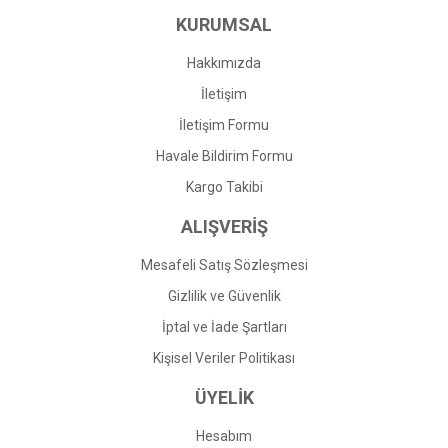
KURUMSAL
Ürün fiyatı diğer sitelerden daha pahalı.
Bu ürüne benzer farklı alternatifler olmalı.
Hakkımızda
İletişim
İletişim Formu
Havale Bildirim Formu
Gönder
Kargo Takibi
ALIŞVERİŞ
Mesafeli Satış Sözleşmesi
Gizlilik ve Güvenlik
İptal ve İade Şartları
Kişisel Veriler Politikası
ÜYELİK
Hesabım