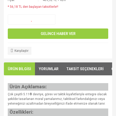
Fiyat
469,32 TL + KDV
* 56,18 TL den başlayan taksitlerle!!
GELİNCE HABER VER
Karşılaştır
ÜRÜN BİLGİSİ
YORUMLAR
TAKSİT SEÇENEKLERİ
ÖN
Ürün Açıklaması:
Çok çeşitli 5.11® devriye, görev ve taktik kıyafetleriyle entegre olacak
şekilde tasarlanan moral yamalarımız, taktiksel farkındalığınızı veya
yeteneğinizi azaltmadan bireyselliğinizi ifade etmenize olanak tanır.
Özellikleri: