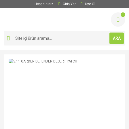
Hoşgeldiniz
Giriş Yap
Üye Ol
ARA