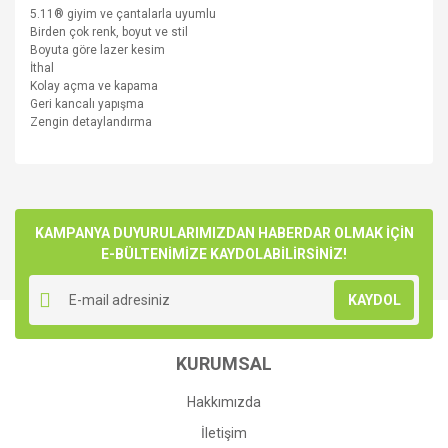
5.11® giyim ve çantalarla uyumlu
Birden çok renk, boyut ve stil
Boyuta göre lazer kesim
İthal
Kolay açma ve kapama
Geri kancalı yapışma
Zengin detaylandırma
Bu ürünün fiyat bilgisi, resim, ürün açıklamalarında ve diğer
konularda yetersiz gördüğünüz noktaları öneri formunu
Bu ürüne ilk yorumu siz yapın!
kullanarak tarafımıza iletebilirsiniz.
Görüş ve önerileriniz için teşekkür ederiz.
KAMPANYA DUYURULARIMIZDAN HABERDAR OLMAK İÇİN
E-BÜLTENİMİZE KAYDOLABİLİRSİNİZ!
Yorum Yaz
Ürün resmi kalitesiz, bozuk veya görüntülenemiyor.
KAYDOL
Ürün açıklamasında eksik bilgiler bulunuyor.
Ürün bilgilerinde hatalar bulunuyor.
KURUMSAL
Ürün fiyatı diğer sitelerden daha pahalı.
Bu ürüne benzer farklı alternatifler olmalı.
Hakkımızda
İletişim