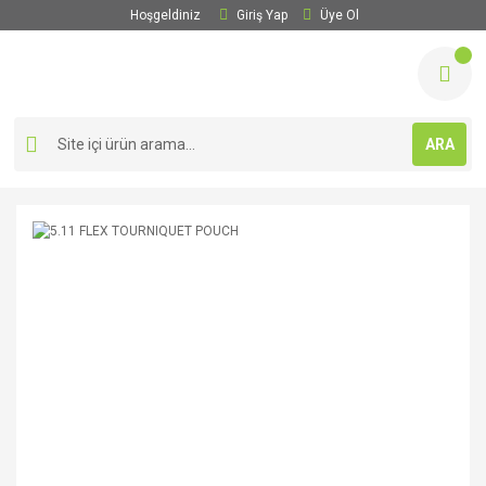
Hoşgeldiniz
Giriş Yap
Üye Ol
ARA