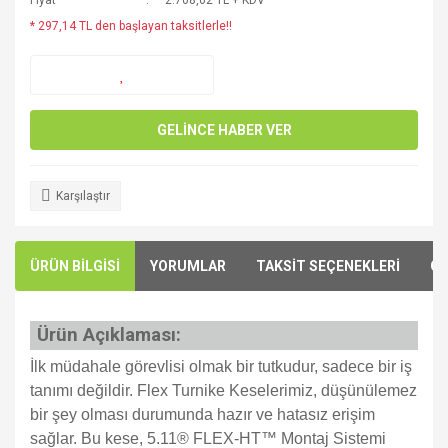
Fiyat
2.708,02 TL + KDV
* 297,14 TL den başlayan taksitlerle!!
GELİNCE HABER VER
Karşılaştır
ÜRÜN BİLGİSİ
YORUMLAR
TAKSİT SEÇENEKLERİ
ÖN
Ürün Açıklaması:
İlk müdahale görevlisi olmak bir tutkudur, sadece bir iş
tanımı değildir. Flex Turnike Keselerimiz, düşünülemez
bir şey olması durumunda hazır ve hatasız erişim
sağlar. Bu kese, 5.11® FLEX-HT™️ Montaj Sistemi