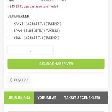
Fiyat
3.146,75 TL + KDV
* 345,28 TL den başlayan taksitlerle!!
SEÇENEKLER
KAHVE - ( 3.288,35 TL ) ( TÜKENDİ )
SİYAH - ( 3.288,35 TL ) ( TÜKENDİ )
YEŞİL - ( 3.288,35 TL ) ( TÜKENDİ )
GELİNCE HABER VER
Karşılaştır
ÜRÜN BİLGİSİ
YORUMLAR
TAKSİT SEÇENEKLERİ
ÖN