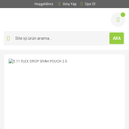
Hoşgeldiniz
Giriş Yap
Üye Ol
ARA