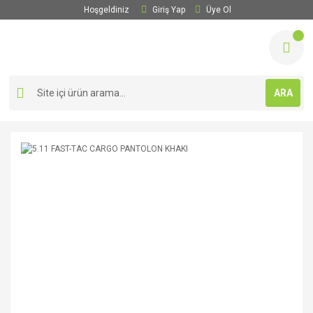
Hoşgeldiniz
Giriş Yap
Üye Ol
ARA