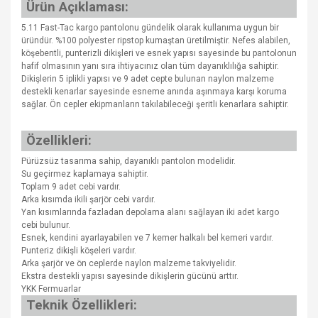
Ürün Açıklaması:
5.11 Fast-Tac kargo pantolonu gündelik olarak kullanıma uygun bir
üründür. %100 polyester ripstop kumaştan üretilmiştir. Nefes alabilen,
köşebentli, punterizli dikişleri ve esnek yapısı sayesinde bu pantolonun
hafif olmasının yanı sıra ihtiyacınız olan tüm dayanıklılığa sahiptir.
Dikişlerin 5 iplikli yapısı ve 9 adet cepte bulunan naylon malzeme
destekli kenarlar sayesinde esneme anında aşınmaya karşı koruma
sağlar. Ön cepler ekipmanların takılabileceği şeritli kenarlara sahiptir.
Özellikleri:
Pürüzsüz tasarıma sahip, dayanıklı pantolon modelidir.
Su geçirmez kaplamaya sahiptir.
Toplam 9 adet cebi vardır.
Arka kısımda ikili şarjör cebi vardır.
Yan kısımlarında fazladan depolama alanı sağlayan iki adet kargo
cebi bulunur.
Esnek, kendini ayarlayabilen ve 7 kemer halkalı bel kemeri vardır.
Punteriz dikişli köşeleri vardır.
Arka şarjör ve ön ceplerde naylon malzeme takviyelidir.
Ekstra destekli yapısı sayesinde dikişlerin gücünü arttır.
YKK Fermuarlar
Teknik Özellikleri: