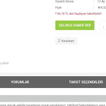
Garanti Süresi
12 Ay
Fiyat
469,32
* 56,18 TL den başlayan taksitlerle!!
GELİNCE HABER VER
Karşılaştır
ALARMI
YORUMLAR
TAKSİT SEÇENEKLERİ
entegre olacak şekilde tasarlanan moral yamalarımız, taktiksel farkındalığınızı vey