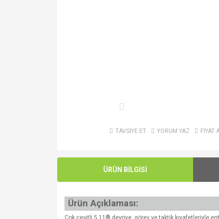
TAVSİYE ET
YORUM YAZ
FİYAT 
ÜRÜN BİLGİSİ
Ürün Açıklaması:
Çok çeşitli 5.11® devriye, görev ve taktik kıyafetleriyle 