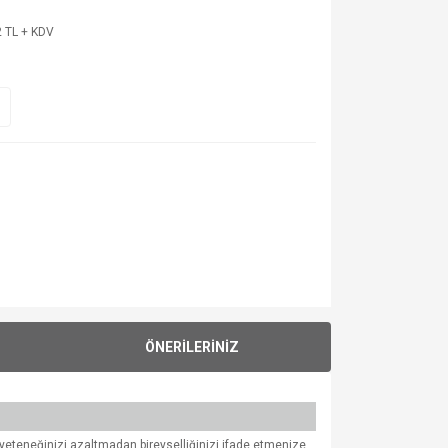
 TL + KDV
ÖNERİLERİNİZ
a yeteneğinizi azaltmadan bireyselliğinizi ifade etmenize