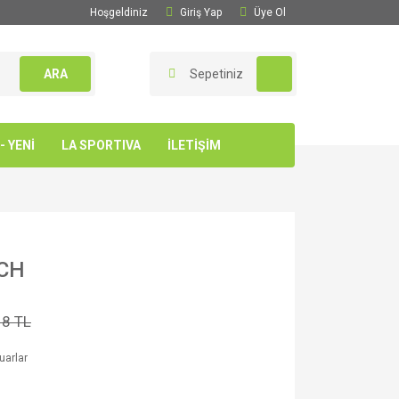
Hoşgeldiniz
Giriş Yap
Üye Ol
ARA
Sepetiniz
 YENİ
LA SPORTIVA
İLETİŞİM
TCH
18 TL
uarlar