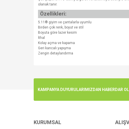
olanak tanır.
Özellikleri:
5.11® giyim ve çantalarla uyumlu
Birden çok renk, boyut ve stil
Boyuta göre lazer kesim
İthal
Kolay açma ve kapama
Geri kancalı yapışma
Zengin detaylandırma
Bu ürünün fiyat bilgisi, resim, ürün açıklamalarında v
Görüş ve önerileriniz için teşekkür ederiz.
Ürün resmi kalitesiz, bozuk veya görüntülenemiyo
KAMPANYA DUYURULARIMIZDAN HABERDAR OLMA
Ürün açıklamasında eksik bilgiler bulunuyor.
Ürün bilgilerinde hatalar bulunuyor.
Ürün fiyatı diğer sitelerden daha pahalı.
Bu ürüne benzer farklı alternatifler olmalı.
KURUMSAL
ALIŞV