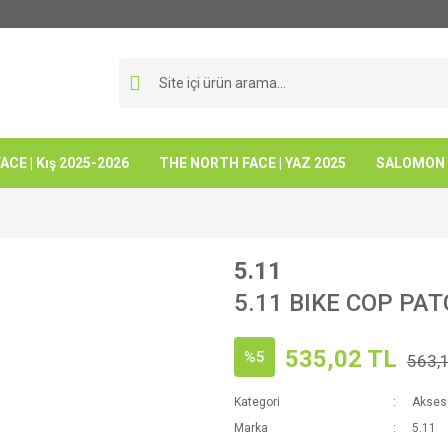
CE | Kış 2025-2026
THE NORTH FACE | YAZ 2025
SALOMON -
5.11
5.11 BIKE COP PA
535,02 TL
%5
563,
Kategori
Akses
Marka
5.11