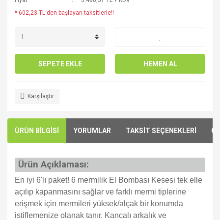
Fiyat
5.488,57 TL + KDV
* 602,23 TL den başlayan taksitlerle!!
SEPETE EKLE
HEMEN AL
Karşılaştır
ÜRÜN BİLGİSİ
YORUMLAR
TAKSİT SEÇENEKLERİ
ÖN
Ürün Açıklaması:
En iyi 6'lı paket! 6 mermilik El Bombası Kesesi tek elle
açılıp kapanmasını sağlar ve farklı mermi tiplerine
erişmek için mermileri yüksek/alçak bir konumda
istiflemenize olanak tanır. Kancalı arkalık ve