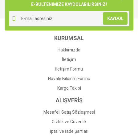
E-BÜLTENİMİZE KAYDOLABİLİRSİNİZ!
Yorum Yaz
Ürün resmi kalitesiz, bozuk veya görüntülenemiyor.
KAYDOL
Ürün açıklamasında eksik bilgiler bulunuyor.
Ürün bilgilerinde hatalar bulunuyor.
KURUMSAL
Ürün fiyatı diğer sitelerden daha pahalı.
Bu ürüne benzer farklı alternatifler olmalı.
Hakkımızda
İletişim
İletişim Formu
Havale Bildirim Formu
Gönder
Kargo Takibi
ALIŞVERİŞ
Mesafeli Satış Sözleşmesi
Gizlilik ve Güvenlik
İptal ve İade Şartları