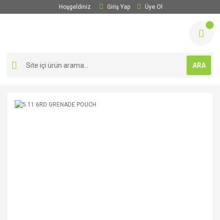
Hoşgeldiniz
Giriş Yap
Üye Ol
ARA