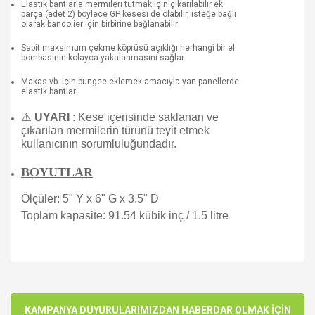
Elastik bantlarla mermileri tutmak için çıkarılabilir ek
parça (adet 2) böylece GP kesesi de olabilir, isteğe bağlı
olarak bandolier için birbirine bağlanabilir
Sabit maksimum çekme köprüsü açıklığı herhangi bir el
bombasının kolayca yakalanmasını sağlar
Makas vb. için bungee eklemek amacıyla yan panellerde
elastik bantlar.
⚠️
UYARI
: Kese içerisinde saklanan ve
çıkarılan mermilerin türünü teyit etmek
kullanıcının sorumluluğundadır.
BOYUTLAR
Ölçüler: 5" Y x 6" G x 3.5" D
Toplam kapasite: 91.54 kübik inç / 1.5 litre
Bu ürünün fiyat bilgisi, resim, ürün açıklamalarında ve diğer
konularda yetersiz gördüğünüz noktaları öneri formunu
Bu ürüne ilk yorumu siz yapın!
kullanarak tarafımıza iletebilirsiniz.
Görüş ve önerileriniz için teşekkür ederiz.
KAMPANYA DUYURULARIMIZDAN HABERDAR OLMAK İÇİN