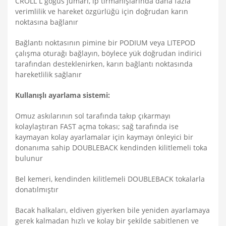
CROLL L göğüs jumarı, ip tırmanışlarında daha fazla
verimlilik ve hareket özgürlüğü için doğrudan karın
noktasına bağlanır
Bağlantı noktasının pimine bir PODIUM veya LITEPOD
çalışma oturağı bağlayın, böylece yük doğrudan indirici
tarafından desteklenirken, karın bağlantı noktasında
hareketlilik sağlanır
Kullanışlı ayarlama sistemi:
Omuz askılarının sol tarafında takıp çıkarmayı
kolaylaştıran FAST açma tokası; sağ tarafında ise
kaymayan kolay ayarlamalar için kaymayı önleyici bir
donanıma sahip DOUBLEBACK kendinden kilitlemeli toka
bulunur
Bel kemeri, kendinden kilitlemeli DOUBLEBACK tokalarla
donatılmıştır
Bacak halkaları, eldiven giyerken bile yeniden ayarlamaya
gerek kalmadan hızlı ve kolay bir şekilde sabitlenen ve