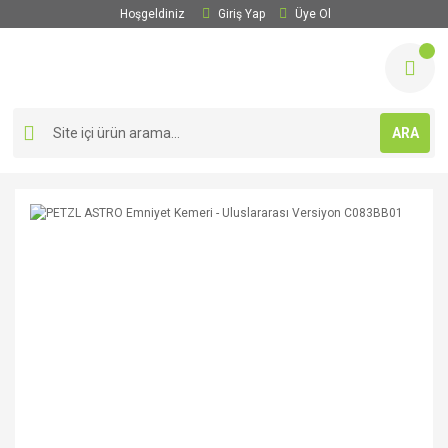
Hoşgeldiniz
Giriş Yap
Üye Ol
ARA