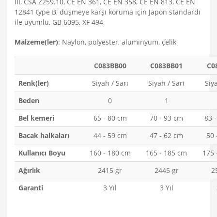
III, CSA Z259.10, CE EN 361, CE EN 358, CE EN 813, CE EN
12841 type B, düşmeye karşı koruma için Japon standardı
ile uyumlu, GB 6095, XF 494
Malzeme(ler)
: Naylon, polyester, aluminyum, çelik
C083BB00
C083BB01
C0
Renk(ler)
Siyah / Sarı
Siyah / Sarı
Siya
Beden
0
1
Bel kemeri
65 - 80 cm
70 - 93 cm
83 
Bacak halkaları
44 - 59 cm
47 - 62 cm
50 
Kullanıcı Boyu
160 - 180 cm
165 - 185 cm
175 
Ağırlık
2415 gr
2445 gr
2
Garanti
3 Yıl
3 Yıl