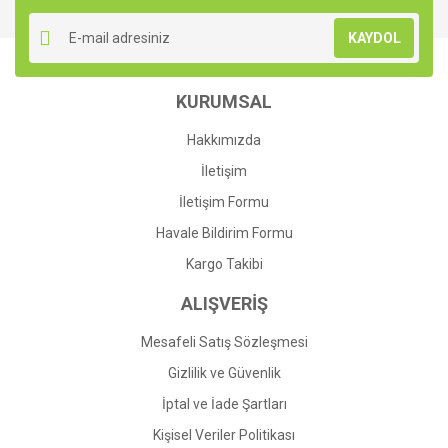
Yorum Yaz
Ürün resmi kalitesiz, bozuk veya görüntülenemiyor.
KAYDOL
Ürün açıklamasında eksik bilgiler bulunuyor.
Ürün bilgilerinde hatalar bulunuyor.
KURUMSAL
Ürün fiyatı diğer sitelerden daha pahalı.
Bu ürüne benzer farklı alternatifler olmalı.
Hakkımızda
İletişim
İletişim Formu
Havale Bildirim Formu
Gönder
Kargo Takibi
ALIŞVERİŞ
Mesafeli Satış Sözleşmesi
Gizlilik ve Güvenlik
İptal ve İade Şartları
Kişisel Veriler Politikası