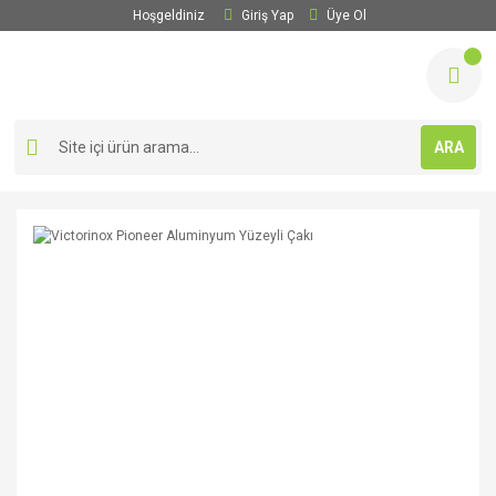
Hoşgeldiniz
Giriş Yap
Üye Ol
ARA