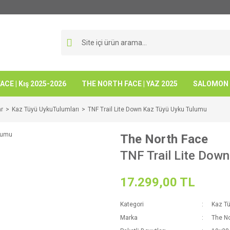
CE | Kış 2025-2026
THE NORTH FACE | YAZ 2025
SALOMON -
ar
Kaz Tüyü UykuTulumları
TNF Trail Lite Down Kaz Tüyü Uyku Tulumu
The North Face
TNF Trail Lite Dow
17.299,00 TL
Kategori
Kaz Tü
Marka
The No