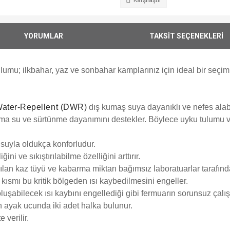
Karşılaştır
YORUMLAR
TAKSİT SEÇENEKLERİ
mu; ilkbahar, yaz ve sonbahar kamplarınız için ideal bir seçim.
Water-Repellent (DWR)
dış kumaş suya dayanıklı ve nefes alabil
ama su ve sürtünme dayanımını destekler. Böylece uyku tulumu
suyla oldukça konforludur.
ni ve sıkıştırılabilme özelliğini arttırır.
lanılan kaz tüyü ve kabarma miktarı bağımsız laboratuarlar tarafında
kısmı bu kritik bölgeden ısı kaybedilmesini engeller.
şabilecek ısı kaybını engellediği gibi fermuarın sorunsuz çalış
 ayak ucunda iki adet halka bulunur.
 verilir.