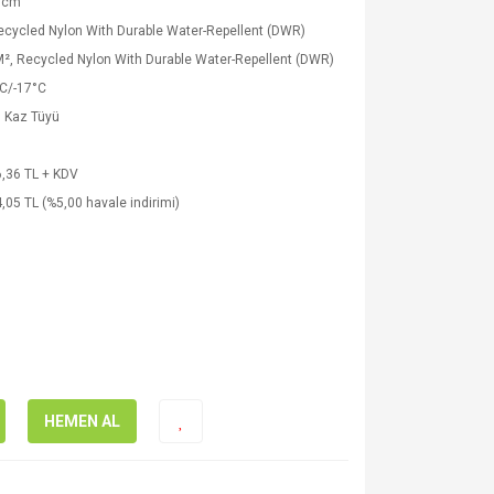
 cm
cycled Nylon With Durable Water-Repellent (DWR)
², Recycled Nylon With Durable Water-Repellent (DWR)
C/-17°C
ll Kaz Tüyü
,36 TL + KDV
,05 TL (%5,00 havale indirimi)
HEMEN AL