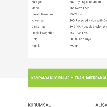
Kategori
Kaz Tüyü UykuTulumları
,
TH
Marka
The North Face
Paketli Boyutları
19x28 cm
İç Kumaş
30D Recycled Nylon With Du
Dış Kumaş
39 G/M², Recycled Nylon Wi
Sıcaklık Değerleri
4C/-1°C/-17°C
Dolgu
600 fill Kaz Tüyü
Ağırlık
790 gr
Bu ürünün fiyat bilgisi, resim, ürün açıklamalarında v
Görüş ve önerileriniz için teşekkür ederiz.
Ürün resmi kalitesiz, bozuk veya görüntülenemiyo
KAMPANYA DUYURULARIMIZDAN HABERDAR OLMA
Ürün açıklamasında eksik bilgiler bulunuyor.
Ürün bilgilerinde hatalar bulunuyor.
Ürün fiyatı diğer sitelerden daha pahalı.
Bu ürüne benzer farklı alternatifler olmalı.
KURUMSAL
ALIŞV