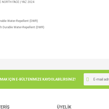
E NORTH FACE | YAZ 2024
rable Water-Repellent (DWR)
th Durable Water-Repellent (DWR)
e diğer konularda yetersiz gördüğünüz noktaları öneri formunu kullanarak tarafımı
Bu ürüne ilk yorumu siz yapın!
r.
K İÇİN E-BÜLTENİMİZE KAYDOLABİLİRSİNİZ!
Yorum Yaz
ERİŞ
ÜYELİK