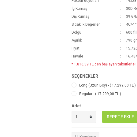
Paketli Boyutları
19x28
İç Kumaş
30D Re
Dış Kumaş
39 G/M
Sıcaklık Değerleri
4C/-1°
Dolgu
600 fi
Ağırlık
790 gr
Fiyat
15.726
Havale
16.434
* 1.816,39 TL den başlayan taksitlerle!!
SEÇENEKLER
Long (Uzun Boy) - ( 17.299,00 TL )
Regular - ( 17.299,00 TL )
Adet
SEPETE EKLE