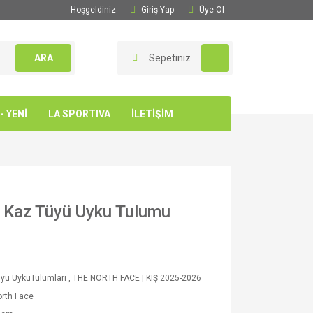
Hoşgeldiniz
Giriş Yap
Üye Ol
ARA
Sepetiniz
 YENİ
LA SPORTIVA
İLETİŞİM
n Kaz Tüyü Uyku Tulumu
yü UykuTulumları
,
THE NORTH FACE | KIŞ 2025-2026
rth Face