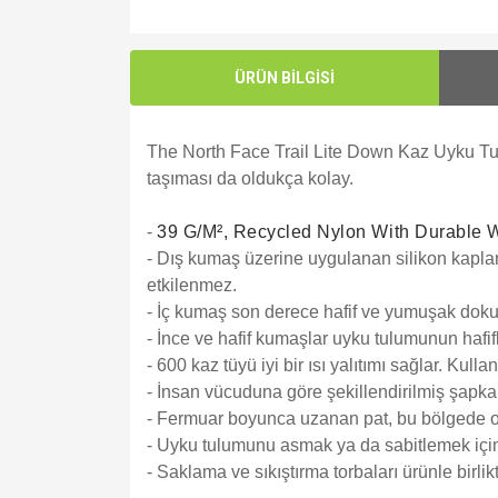
ÜRÜN BİLGİSİ
The North Face Trail Lite Down Kaz Uyku Tulu
taşıması da oldukça kolay.
-
39 G/M², Recycled Nylon With Durable 
- Dış kumaş üzerine uygulanan silikon kapl
etkilenmez.
- İç kumaş son derece hafif ve yumuşak doku
- İnce ve hafif kumaşlar uyku tulumunun hafifliği
- 600 kaz tüyü iyi bir ısı yalıtımı sağlar. Kul
- İnsan vücuduna göre şekillendirilmiş şapka 
- Fermuar boyunca uzanan pat, bu bölgede olu
- Uyku tulumunu asmak ya da sabitlemek için
- Saklama ve sıkıştırma torbaları ürünle birlikte