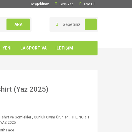
Hoşgeldiniz
Giriş Yap
Üye Ol
ARA
Sepetiniz
 YENİ
LA SPORTIVA
İLETİŞİM
hirt (Yaz 2025)
 Tshirt ve Gömlekler
,
Günlük Giyim Ürünleri
,
THE NORTH
 YAZ 2025
rth Face