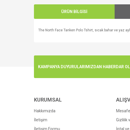
ÜRÜN BİLGİSİ
The North Face Tanken Polo Tshirt, sıcak bahar ve yaz ay
Bu ürünün fiyat bilgisi, resim, ürün açıklamalarında v
Görüş ve önerileriniz için teşekkür ederiz.
Ürün resmi kalitesiz, bozuk veya görüntülenemiyo
KAMPANYA DUYURULARIMIZDAN HABERDAR OLMA
Ürün açıklamasında eksik bilgiler bulunuyor.
Ürün bilgilerinde hatalar bulunuyor.
Ürün fiyatı diğer sitelerden daha pahalı.
Bu ürüne benzer farklı alternatifler olmalı.
KURUMSAL
ALIŞV
Hakkımızda
Mesafel
İletişim
Gizlilik
İletişim Formu
İptal ve