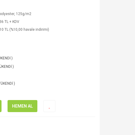
polyester, 125g/m2
36 TL + KDV
10 TL (%10,00 havale indirimi)
ÜKENDİ )
TÜKENDİ )
 TÜKENDİ )
HEMEN AL