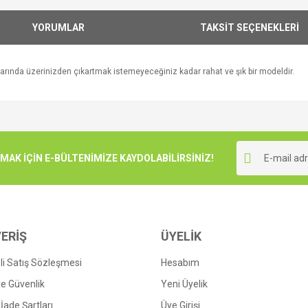
YORUMLAR
TAKSİT SEÇENEKLERİ
larında üzerinizden çıkartmak istemeyeceğiniz kadar rahat ve şık bir modeldir.
e diğer konularda yetersiz gördüğünüz noktaları öneri formunu kullanarak tarafımı
Bu ürüne ilk yorumu siz yapın!
r.
K İÇİN E-BÜLTENİMİZE KAYDOLABİLİRSİNİZ!
Yorum Yaz
ERİŞ
ÜYELİK
i Satış Sözleşmesi
Hesabım
 ve Güvenlik
Yeni Üyelik
 İade Şartları
Üye Girişi