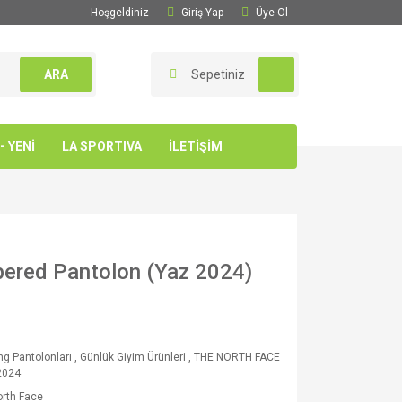
Hoşgeldiniz
Giriş Yap
Üye Ol
ARA
Sepetiniz
 YENİ
LA SPORTIVA
İLETİŞİM
pered Pantolon (Yaz 2024)
ng Pantolonları
,
Günlük Giyim Ürünleri
,
THE NORTH FACE
2024
rth Face