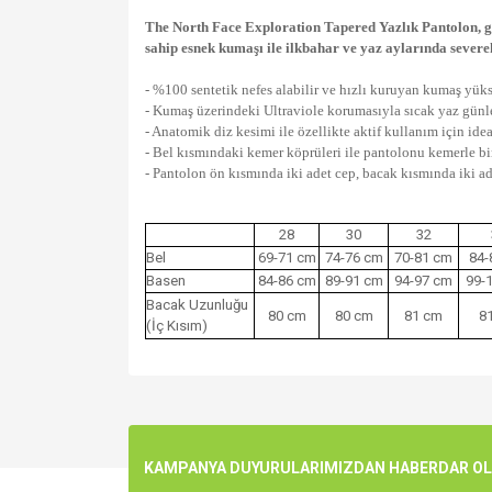
The North Face Exploration Tapered Yazlık Pantolon, günl
sahip esnek kumaşı ile ilkbahar ve yaz aylarında severe
- %100 sentetik nefes alabilir ve hızlı kuruyan kumaş yük
- Kumaş üzerindeki Ultraviole korumasıyla sıcak yaz günler
- Anatomik diz kesimi ile özellikte aktif kullanım için idea
- Bel kısmındaki kemer köprüleri ile pantolonu kemerle bir
- Pantolon ön kısmında iki adet cep, bacak kısmında iki ad
28
30
32
Bel
69-71 cm
74-76 cm
70-81 cm
84-
Basen
84-86 cm
89-91 cm
94-97 cm
99-
Bacak Uzunluğu
80 cm
80 cm
81 cm
8
(İç Kısım)
Bu ürünün fiyat bilgisi, resim, ürün açıklamalarında v
Görüş ve önerileriniz için teşekkür ederiz.
Ürün resmi kalitesiz, bozuk veya görüntülenemiyo
KAMPANYA DUYURULARIMIZDAN HABERDAR OLMA