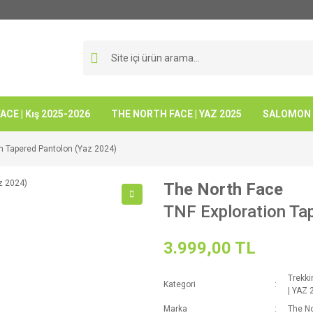
CE | Kış 2025-2026
THE NORTH FACE | YAZ 2025
SALOMON -
on Tapered Pantolon (Yaz 2024)
The North Face
TNF Exploration Ta
3.999,00 TL
Trekki
Kategori
| YAZ 
Marka
The No