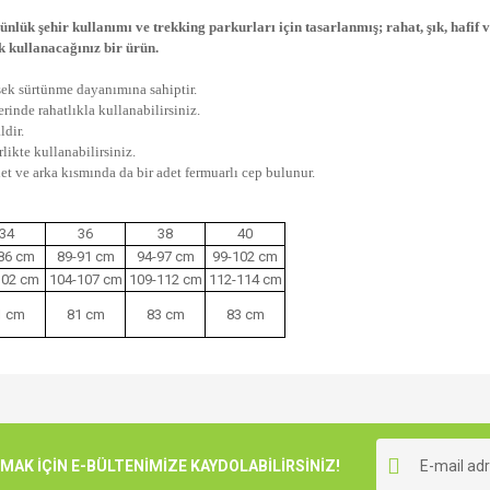
ük şehir kullanımı ve trekking parkurları için tasarlanmış; rahat, şık, hafif v
k kullanacağınız bir ürün.
sek sürtünme dayanımına sahiptir.
inde rahatlıkla kullanabilirsiniz.
ldir.
likte kullanabilirsiniz.
et ve arka kısmında da bir adet fermuarlı cep bulunur.
34
36
38
40
86 cm
89-91 cm
94-97 cm
99-102 cm
102 cm
104-107 cm
109-112 cm
112-114 cm
1 cm
81 cm
83 cm
83 cm
e diğer konularda yetersiz gördüğünüz noktaları öneri formunu kullanarak tarafımı
Bu ürüne ilk yorumu siz yapın!
r.
K İÇİN E-BÜLTENİMİZE KAYDOLABİLİRSİNİZ!
Yorum Yaz