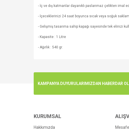
- İç ve dış katmanlar dayanıklı paslanmaz çelikten imal edi
- İçeceklerinizi 24 saat boyunca sıcak veya soğuk saklam
- Gelişmiş tasarıma sahip kapağı sayesinde tek elinizi k
- Kapasite : 1 Litre
- Ağırlık : 540 gr.
Bu ürünün fiyat bilgisi, resim, ürün açıklamalarında v
Görüş ve önerileriniz için teşekkür ederiz.
Ürün resmi kalitesiz, bozuk veya görüntülenemiyo
KAMPANYA DUYURULARIMIZDAN HABERDAR OLMA
Ürün açıklamasında eksik bilgiler bulunuyor.
Ürün bilgilerinde hatalar bulunuyor.
Ürün fiyatı diğer sitelerden daha pahalı.
Bu ürüne benzer farklı alternatifler olmalı.
KURUMSAL
ALIŞV
Hakkımızda
Mesafel