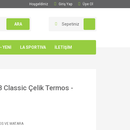
Hoşgeldiniz
Giriş Yap
Üye Ol
ARA
Sepetiniz
 YENİ
LA SPORTIVA
İLETİŞİM
 Classic Çelik Termos -
OS VE MATARA