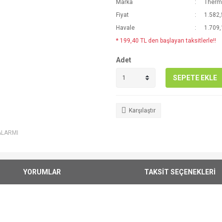
Marka
Therm
Fiyat
1.582,
Havale
1.709,
* 199,40 TL den başlayan taksitlerle!!
Adet
SEPETE EKLE
Karşılaştır
ALARMI
YORUMLAR
TAKSİT SEÇENEKLERİ