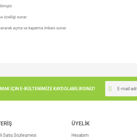
lmiştir.
a özelliği sunar.
ullanarak açma ve kapatma imkanı sunar.
e diğer konularda yetersiz gördüğünüz noktaları öneri formunu kullanarak tarafımı
Bu ürüne ilk yorumu siz yapın!
r.
K İÇİN E-BÜLTENİMİZE KAYDOLABİLİRSİNİZ!
Yorum Yaz
ERİŞ
ÜYELİK
i Satış Sözleşmesi
Hesabım