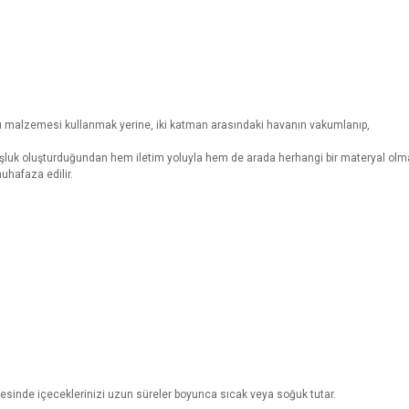
gu malzemesi kullanmak yerine, iki katman arasındaki havanın vakumlanıp,
oşluk oluşturduğundan hem iletim yoluyla hem de arada herhangi bir materyal olmad
uhafaza edilir.
yesinde içeceklerinizi uzun süreler boyunca sıcak veya soğuk tutar.