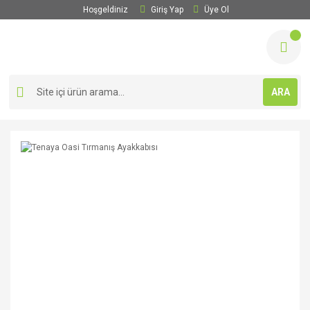
Hoşgeldiniz
Giriş Yap
Üye Ol
ARA