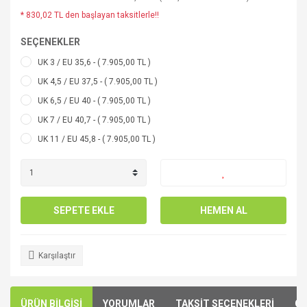
* 830,02 TL den başlayan taksitlerle!!
SEÇENEKLER
UK 3 / EU 35,6 - ( 7.905,00 TL )
UK 4,5 / EU 37,5 - ( 7.905,00 TL )
UK 6,5 / EU 40 - ( 7.905,00 TL )
UK 7 / EU 40,7 - ( 7.905,00 TL )
UK 11 / EU 45,8 - ( 7.905,00 TL )
SEPETE EKLE
HEMEN AL
Karşılaştır
ÜRÜN BİLGİSİ
YORUMLAR
TAKSİT SEÇENEKLERİ
ÖN