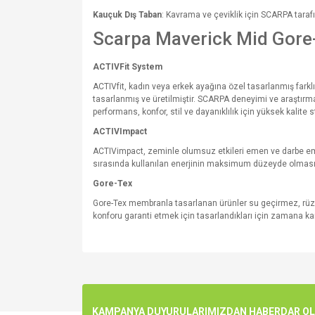
Kauçuk Dış Taban
: Kavrama ve çeviklik için SCARPA tarafı
Scarpa Maverick Mid Gore-
ACTIVFit System
ACTIVfit, kadın veya erkek ayağına özel tasarlanmış farklı 
tasarlanmış ve üretilmiştir. SCARPA deneyimi ve araştırma
performans, konfor, stil ve dayanıklılık için yüksek kalite 
ACTIVImpact
ACTIVimpact, zeminle olumsuz etkileri emen ve darbe emici 
sırasında kullanılan enerjinin maksimum düzeyde olması
Gore-Tex
Gore-Tex membranla tasarlanan ürünler su geçirmez, rüzga
konforu garanti etmek için tasarlandıkları için zamana karş
Bu ürünün fiyat bilgisi, resim, ürün açıklamalarında v
Görüş ve önerileriniz için teşekkür ederiz.
Ürün resmi kalitesiz, bozuk veya görüntülenemiyo
KAMPANYA DUYURULARIMIZDAN HABERDAR OLMA