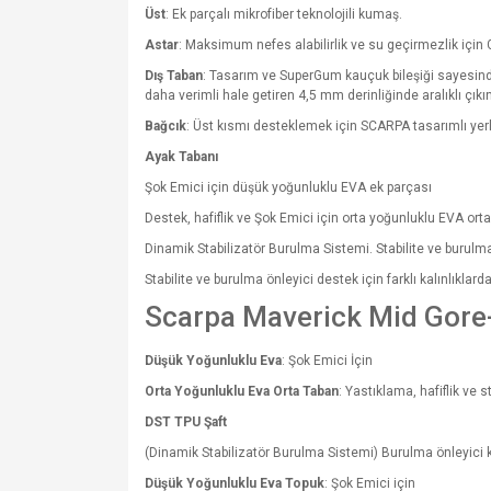
Üst
: Ek parçalı mikrofiber teknolojili kumaş.
Astar
: Maksimum nefes alabilirlik ve su geçirmezlik iç
Dış Taban
: Tasarım ve SuperGum kauçuk bileşiği sayesinde
daha verimli hale getiren 4,5 mm derinliğinde aralıklı çıkınt
Bağcık
: Üst kısmı desteklemek için SCARPA tasarımlı yerleş
Ayak Tabanı
Şok Emici için düşük yoğunluklu EVA ek parçası
Destek, hafiflik ve Şok Emici için orta yoğunluklu EVA ort
Dinamik Stabilizatör Burulma Sistemi. Stabilite ve burulm
Stabilite ve burulma önleyici destek için farklı kalınlıkl
Scarpa Maverick Mid Gore-
Düşük Yoğunluklu Eva
: Şok Emici İçin
Orta Yoğunluklu Eva Orta Taban
: Yastıklama, hafiflik ve st
DST TPU Şaft
(Dinamik Stabilizatör Burulma Sistemi) Burulma önleyici ko
Düşük Yoğunluklu Eva Topuk
: Şok Emici için