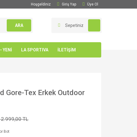
Hoşgeldiniz
Giriş Yap
Üye Ol
ARA
Sepetiniz
 YENİ
LA SPORTIVA
İLETİŞİM
d Gore-Tex Erkek Outdoor
12.999,00 TL
or Bot