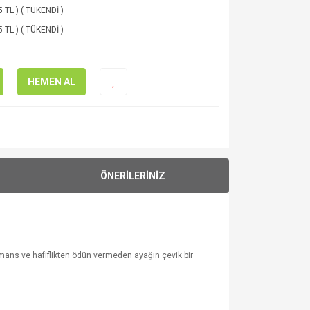
5 TL ) ( TÜKENDİ )
5 TL ) ( TÜKENDİ )
HEMEN AL
ÖNERİLERİNİZ
rmans ve hafiflikten ödün vermeden ayağın çevik bir