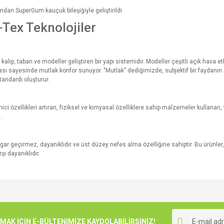
ndan SuperGum kauçuk bileşiğiyle geliştirildi
Tex Teknolojiler
kalıp, taban ve modeller geliştiren bir yapı sistemidir. Modeller çeşitli açık hava e
sı sayesinde mutlak konfor sunuyor. "Mutlak” dediğimizde, subjektif bir faydanın 
standardı oluşturur.
özellikleri artıran, fiziksel ve kimyasal özelliklere sahip malzemeler kullanan, ta
.
r geçirmez, dayanıklıdır ve üst düzey nefes alma özelliğine sahiptir. Bu ürünler,
ı dayanıklıdır.
e diğer konularda yetersiz gördüğünüz noktaları öneri formunu kullanarak tarafımı
Bu ürüne ilk yorumu siz yapın!
r.
K İÇİN E-BÜLTENİMİZE KAYDOLABİLİRSİNİZ!