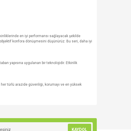
tkinliklerinde en iyi performansı sağlayacak şekilde
objektif konfora dönüşmesini düşünürüz. Bu seri, daha iyi
ban yapısına uygulanan bir teknolojidir. Etkinlik
 her türlü arazide güvenliği, korumayı ve en yüksek
za iletebilirsiniz.
KAYDOL