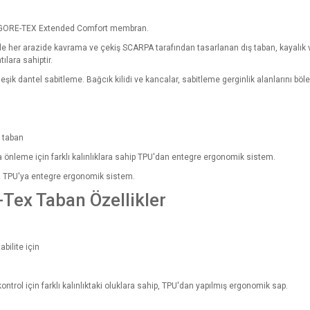
in GORE-TEX Extended Comfort membran.
 her arazide kavrama ve çekiş SCARPA tarafından tasarlanan dış taban, kayalık ve
ılara sahiptir.
ik dantel sabitleme. Bağcık kilidi ve kancalar, sabitleme gerginlik alanlarını böler 
a taban
a önleme için farklı kalınlıklara sahip TPU'dan entegre ergonomik sistem.
arda TPU'ya entegre ergonomik sistem.
Tex Taban Özellikler
abilite için
ntrol için farklı kalınlıktaki oluklara sahip, TPU'dan yapılmış ergonomik sap.