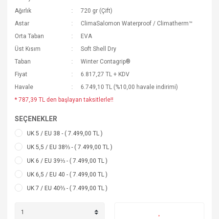
Ağırlık
720 gr (Çift)
Astar
ClimaSalomon Waterproof / Climatherm™
Orta Taban
EVA
Üst Kısım
Soft Shell Dry
Taban
Winter Contagrip®
Fiyat
6.817,27 TL + KDV
Havale
6.749,10 TL (%10,00 havale indirimi)
* 787,39 TL den başlayan taksitlerle!!
SEÇENEKLER
UK 5 / EU 38 - ( 7.499,00 TL )
UK 5,5 / EU 38⅔ - ( 7.499,00 TL )
UK 6 / EU 39⅓ - ( 7.499,00 TL )
UK 6,5 / EU 40 - ( 7.499,00 TL )
UK 7 / EU 40⅔ - ( 7.499,00 TL )