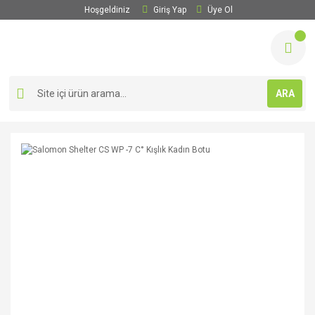
Hoşgeldiniz
Giriş Yap
Üye Ol
ARA