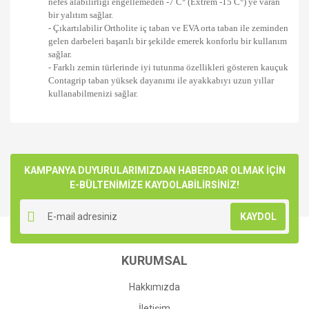
nefes alabilirliği engellemeden -7 C° (Extrem
-15 C°
) ye varan
bir yalıtım sağlar.
- Çıkartılabilir Ortholite iç taban ve EVA orta taban ile zeminden
gelen darbeleri başarılı bir şekilde emerek konforlu bir kullanım
sağlar.
- Farklı zemin türlerinde iyi tutunma özellikleri gösteren kauçuk
Contagrip taban yüksek dayanımı ile ayakkabıyı uzun yıllar
kullanabilmenizi sağlar.
Bu ürünün fiyat bilgisi, resim, ürün açıklamalarında ve diğer
konularda yetersiz gördüğünüz noktaları öneri formunu
Bu ürüne ilk yorumu siz yapın!
kullanarak tarafımıza iletebilirsiniz.
Görüş ve önerileriniz için teşekkür ederiz.
KAMPANYA DUYURULARIMIZDAN HABERDAR OLMAK İÇİN
E-BÜLTENİMİZE KAYDOLABİLİRSİNİZ!
Yorum Yaz
Ürün resmi kalitesiz, bozuk veya görüntülenemiyor.
KAYDOL
Ürün açıklamasında eksik bilgiler bulunuyor.
Ürün bilgilerinde hatalar bulunuyor.
KURUMSAL
Ürün fiyatı diğer sitelerden daha pahalı.
Bu ürüne benzer farklı alternatifler olmalı.
Hakkımızda
İletişim