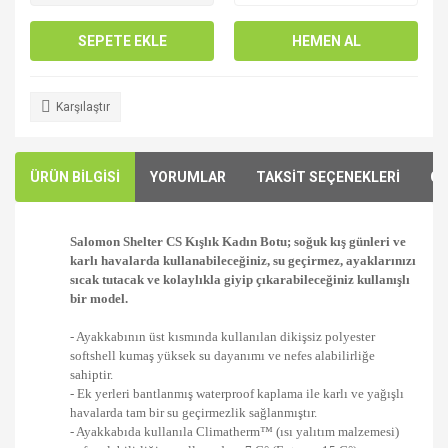
SEPETE EKLE
HEMEN AL
Karşılaştır
ÜRÜN BİLGİSİ
YORUMLAR
TAKSİT SEÇENEKLERİ
ÖN
Salomon Shelter CS Kışlık Kadın Botu; soğuk kış günleri ve
karlı havalarda kullanabileceğiniz, su geçirmez, ayaklarınızı
sıcak tutacak ve kolaylıkla giyip çıkarabileceğiniz kullanışlı
bir model.
- Ayakkabının üst kısmında kullanılan dikişsiz polyester
softshell kumaş yüksek su dayanımı ve nefes alabilirliğe
sahiptir.
- Ek yerleri bantlanmış waterproof kaplama ile karlı ve yağışlı
havalarda tam bir su geçirmezlik sağlanmıştır.
- Ayakkabıda kullanıla Climatherm™ (ısı yalıtım malzemesi)