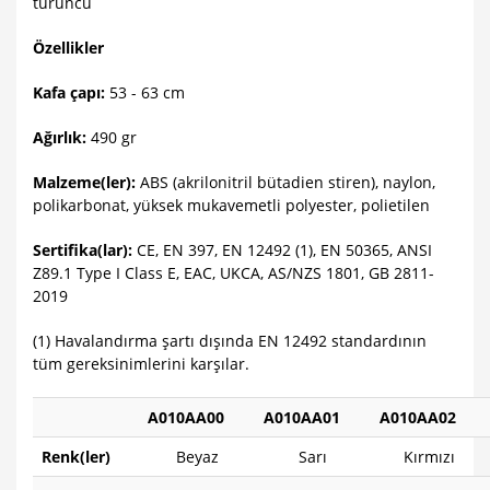
turuncu
Özellikler
Kafa çapı:
53 - 63 cm
Ağırlık:
490 gr
Malzeme(ler):
ABS (akrilonitril bütadien stiren), naylon,
polikarbonat, yüksek mukavemetli polyester, polietilen
Sertifika(lar):
CE, EN 397, EN 12492 (1), EN 50365, ANSI
Z89.1 Type I Class E, EAC, UKCA, AS/NZS 1801, GB 2811-
2019
(1) Havalandırma şartı dışında EN 12492 standardının
tüm gereksinimlerini karşılar.
A010AA00
A010AA01
A010AA02
Renk(ler)
Beyaz
Sarı
Kırmızı