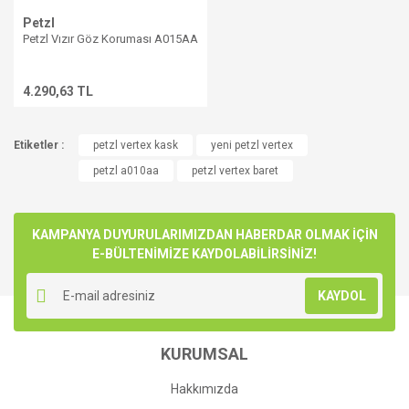
Petzl
Petzl Vızır Göz Koruması A015AA
Gönder
4.290,63 TL
Etiketler :
petzl vertex kask
yeni petzl vertex
petzl a010aa
petzl vertex baret
KAMPANYA DUYURULARIMIZDAN HABERDAR OLMAK İÇİN
E-BÜLTENİMİZE KAYDOLABİLİRSİNİZ!
KAYDOL
KURUMSAL
Hakkımızda