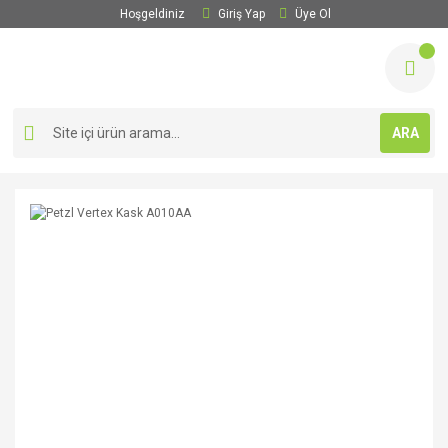
Hoşgeldiniz
Giriş Yap
Üye Ol
ARA