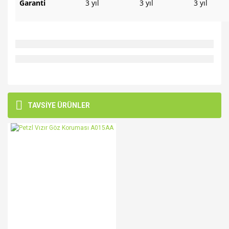
Garanti
3 yıl
3 yıl
3 yıl
Bu ürünün fiyat bilgisi, resim, ürün açıklamalarında ve diğer
konularda yetersiz gördüğünüz noktaları öneri formunu
Bu ürüne ilk yorumu siz yapın!
TAVSİYE ÜRÜNLER
kullanarak tarafımıza iletebilirsiniz.
Görüş ve önerileriniz için teşekkür ederiz.
Yorum Yaz
Ürün resmi kalitesiz, bozuk veya görüntülenemiyor.
Ürün açıklamasında eksik bilgiler bulunuyor.
Ürün bilgilerinde hatalar bulunuyor.
Ürün fiyatı diğer sitelerden daha pahalı.
Bu ürüne benzer farklı alternatifler olmalı.