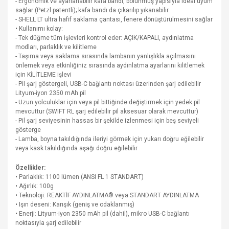
- Ergonomik ve ayarlanabilir kafa bandı, bölünmüş yapısıyla ideal uyum
sağlar (Petzl patentli); kafa bandı da çıkarılıp yıkanabilir
- SHELL LT ultra hafif saklama çantası, fenere dönüştürülmesini sağlar
• Kullanımı kolay:
- Tek düğme tüm işlevleri kontrol eder: AÇIK/KAPALI, aydınlatma
modları, parlaklık ve kilitleme
- Taşıma veya saklama sırasında lambanın yanlışlıkla açılmasını
önlemek veya etkinliğiniz sırasında aydınlatma ayarlarını kilitlemek
için KİLİTLEME işlevi
- Pil şarj göstergeli, USB-C bağlantı noktası üzerinden şarj edilebilir
Lityum-iyon 2350 mAh pil
- Uzun yolculuklar için veya pil bittiğinde değiştirmek için yedek pil
mevcuttur (SWIFT RL şarj edilebilir pil aksesuar olarak mevcuttur)
- Pil şarj seviyesinin hassas bir şekilde izlenmesi için beş seviyeli
gösterge
- Lamba, boyna takıldığında ileriyi görmek için yukarı doğru eğilebilir
veya kask takıldığında aşağı doğru eğilebilir
Özellikler:
• Parlaklık: 1100 lümen (ANSI FL 1 STANDART)
• Ağırlık: 100g
• Teknoloji: REAKTİF AYDINLATMA® veya STANDART AYDINLATMA
• Işın deseni: Karışık (geniş ve odaklanmış)
• Enerji: Lityum-iyon 2350 mAh pil (dahil), mikro USB-C bağlantı
noktasıyla şarj edilebilir