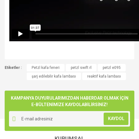
Bu ürünün fiyat bilgisi, resim, ürün açıklamalarında ve diğer
Etiketler :
konularda yetersiz gördüğünüz noktaları öneri formunu
Petzl kafa feneri
petzl swift rl
petzl e095
Bu ürüne ilk yorumu siz yapın!
kullanarak tarafımıza iletebilirsiniz.
şarj edilebilir kafa lambası
reaktif kafa lambası
Görüş ve önerileriniz için teşekkür ederiz.
Yorum Yaz
Ürün resmi kalitesiz, bozuk veya görüntülenemiyor.
KAMPANYA DUYURULARIMIZDAN HABERDAR OLMAK İÇİN
Ürün açıklamasında eksik bilgiler bulunuyor.
E-BÜLTENİMİZE KAYDOLABİLİRSİNİZ!
Ürün bilgilerinde hatalar bulunuyor.
KAYDOL
Ürün fiyatı diğer sitelerden daha pahalı.
Bu ürüne benzer farklı alternatifler olmalı.
KURUMSAL