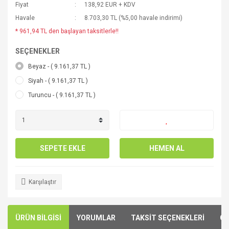
Fiyat
138,92 EUR + KDV
Havale
8.703,30 TL (%5,00 havale indirimi)
* 961,94 TL den başlayan taksitlerle!!
SEÇENEKLER
Beyaz - ( 9.161,37 TL )
Siyah - ( 9.161,37 TL )
Turuncu - ( 9.161,37 TL )
SEPETE EKLE
HEMEN AL
Karşılaştır
ÜRÜN BİLGİSİ
YORUMLAR
TAKSİT SEÇENEKLERİ
ÖN