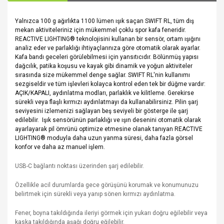
Yalnızca 100 g ağırlıkta 1100 lümen ışık saçan SWIFT RL, tüm dış
mekan aktiviteleriniz için mükemmel çoklu spor kafa feneridir.
REACTIVE LIGHTING® teknolojisini kullanan bir sensör, ortam ışığını
analiz eder ve parlaklığı ihtiyaçlarınıza göre otomatik olarak ayarlar.
Kafa bandı geceleri görülebilmesi için yansıtıcıdır. Bölünmüş yapısı
dağcılık, patika koşusu ve kayak gibi dinamik ve yoğun aktiviteler
sırasında size mükemmel denge sağlar. SWIFT RL'nin kullanımı
sezgiseldir ve tüm işlevleri kolayca kontrol eden tek bir düğme vardır:
AÇIK/KAPALI, aydınlatma modları, parlaklık ve kilitleme. Gerekirse
sürekli veya flaşlı kırmızı aydınlatmayı da kullanabilirsiniz. Pilin şarj
seviyesini izlemenizi sağlayan beş seviyeli bir gösterge ile şarj
edilebilir.
Işık sensörünün parlaklığı ve ışın desenini otomatik olarak
ayarlayarak pil ömrünü optimize etmesine olanak tanıyan REACTIVE
LIGHTING® moduyla daha uzun yanma süresi, daha fazla görsel
konfor ve daha az manuel işlem.
USB-C bağlantı noktası üzerinden şarj edilebilir.
Özellikle acil durumlarda gece görüşünü korumak ve konumunuzu
belirtmek için sürekli veya yanıp sönen kırmızı aydınlatma.
Fener, boyna takıldığında ileriyi görmek için yukarı doğru eğilebilir veya
kaska takıldığında aşağı doğru eğilebilir.