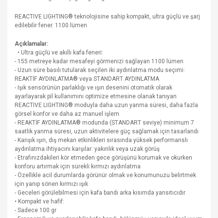
REACTIVE LIGHTING® teknolojisine sahip kompakt, ultra güçlü ve şarj
edilebilir fener. 1100 lümen
Açıklamalar:
• Ultra güçlü ve akıllı kafa feneri:
- 155 metreye kadar mesafeyi görmenizi sağlayan 1100 lümen
- Uzun süre basılı tutularak seçilen iki aydınlatma modu seçimi:
REAKTİF AYDINLATMA® veya STANDART AYDINLATMA
- Işık sensörünün parlaklığı ve ışın desenini otomatik olarak
ayarlayarak pil kullanımını optimize etmesine olanak tanıyan
REACTIVE LIGHTING® moduyla daha uzun yanma süresi, daha fazla
görsel konfor ve daha az manuel işlem
- REAKTİF AYDINLATMA® modunda (STANDART seviye) minimum 7
saatlik yanma süresi, uzun aktivitelere güç sağlamak için tasarlandı
- Karışık ışın, dış mekan etkinlikleri sırasında yüksek performanslı
aydınlatma ihtiyacını karşılar: yakınlık veya uzak görüş
- Etrafınızdakileri kör etmeden gece görüşünü korumak ve okurken
konforu artırmak için sürekli kırmızı aydınlatma
- Özellikle acil durumlarda görünür olmak ve konumunuzu belirtmek
için yanıp sönen kırmızı ışık
- Geceleri görülebilmesi için kafa bandı arka kısımda yansıtıcıdır
• Kompakt ve hafif:
- Sadece 100 gr