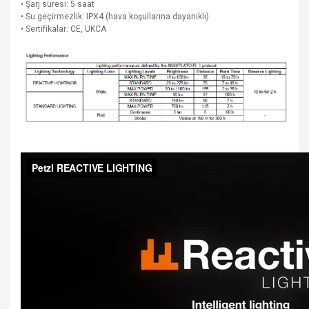
• Şarj süresi: 5 saat
• Su geçirmezlik: IPX4 (hava koşullarına dayanıklı)
• Sertifikalar: CE, UKCA