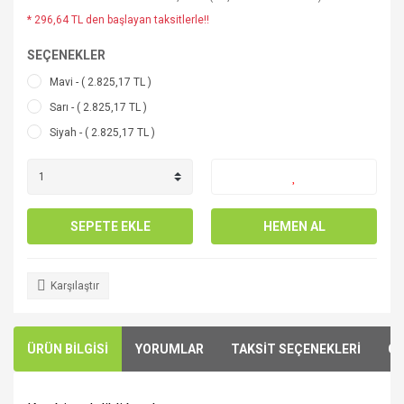
* 296,64 TL den başlayan taksitlerle!!
SEÇENEKLER
Mavi - ( 2.825,17 TL )
Sarı - ( 2.825,17 TL )
Siyah - ( 2.825,17 TL )
SEPETE EKLE
HEMEN AL
Karşılaştır
ÜRÜN BİLGİSİ
YORUMLAR
TAKSİT SEÇENEKLERİ
ÖN