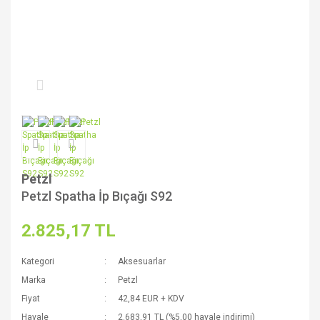
Petzl
Petzl Spatha İp Bıçağı S92
2.825,17 TL
Kategori
Aksesuarlar
Marka
Petzl
Fiyat
42,84 EUR + KDV
Havale
2.683,91 TL (%5,00 havale indirimi)