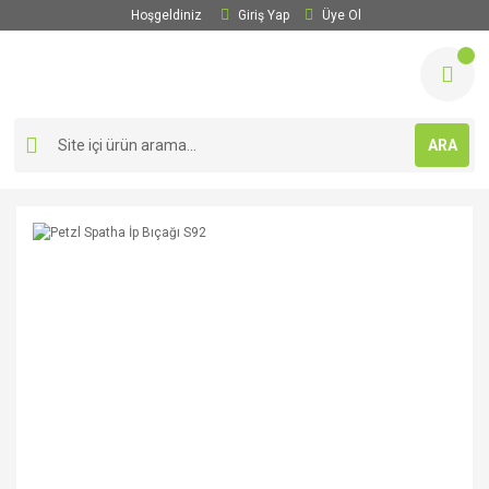
Hoşgeldiniz
Giriş Yap
Üye Ol
ARA