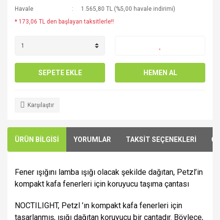
Havale
1.565,80 TL (%5,00 havale indirimi)
* 173,06 TL den başlayan taksitlerle!!
SEPETE EKLE
HEMEN AL
Karşılaştır
ÜRÜN BİLGİSİ
YORUMLAR
TAKSİT SEÇENEKLERİ
ÖN
Fener ışığını lamba ışığı olacak şekilde dağıtan, Petzl’in
kompakt kafa fenerleri için koruyucu taşıma çantası
NOCTILIGHT, Petzl ’ın kompakt kafa fenerleri için
tasarlanmış, ışığı dağıtan koruyucu bir çantadır. Böylece,