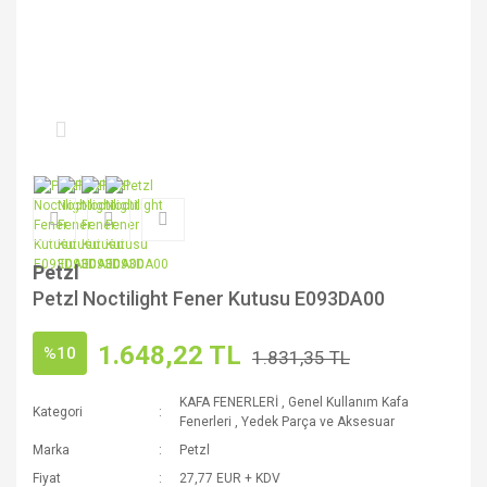
Petzl
Petzl Noctilight Fener Kutusu E093DA00
1.648,22 TL
%10
1.831,35 TL
KAFA FENERLERİ
,
Genel Kullanım Kafa
Kategori
Fenerleri
,
Yedek Parça ve Aksesuar
Marka
Petzl
Fiyat
27,77 EUR + KDV