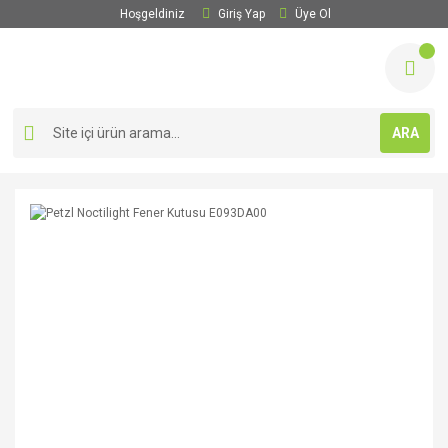
Hoşgeldiniz
Giriş Yap
Üye Ol
ARA